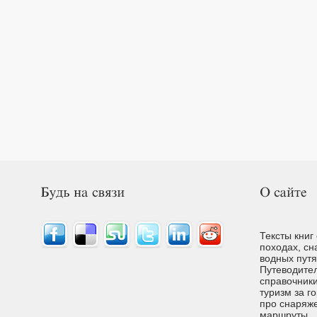
Тексты книг
походах, сн
водных путях
Путеводител
справочники
туризм за г
про снаряже
маршруты.