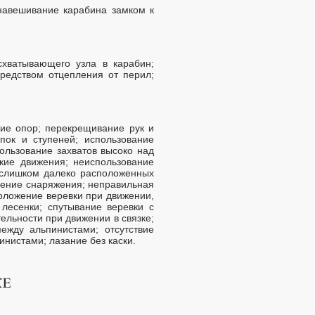
навешивание карабина замком к
схватывающего узла в карабин;
редством отцепления от перил;
ие опор; перекрещивание рук и
пок и ступеней; использование
пользование захватов высоко над
кие движения; неиспользование
е слишком далеко расположенных
шение снаряжения; неправильная
положение веревки при движении,
лесенки; спутывание веревки с
ельности при движении в связке;
жду альпинистами; отсутствие
нистами; лазание без каски.