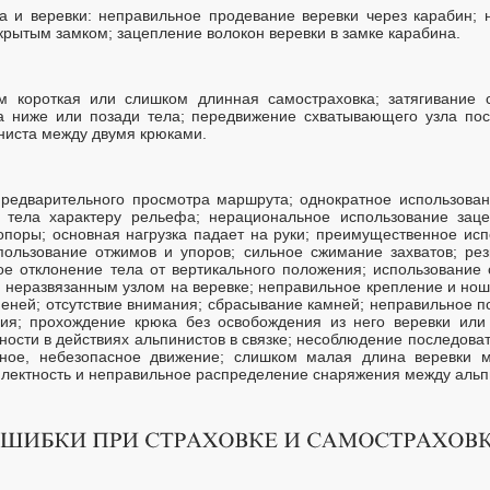
а и веревки: неправильное продевание веревки через карабин; 
ткрытым замком; зацепление волокон веревки в замке карабина.
 короткая или слишком длинная самостраховка; затягивание 
а ниже или позади тела; передвижение схватывающего узла пос
ниста между двумя крюками.
предварительного просмотра маршрута; однократное использован
я тела характеру рельефа; нерациональное использование заце
 опоры; основная нагрузка падает на руки; преимущественное ис
пользование отжимов и упоров; сильное сжимание захватов; рез
тое отклонение тела от вертикального положения; использовани
 с неразвязанным узлом на веревке; неправильное крепление и но
пеней; отсутствие внимания; сбрасывание камней; неправильное 
ия; прохождение крюка без освобождения из него веревки или 
нности в действиях альпинистов в связке; несоблюдение последоват
ное, небезопасное движение; слишком малая длина веревки ме
плектность и неправильное распределение снаряжения между альпи