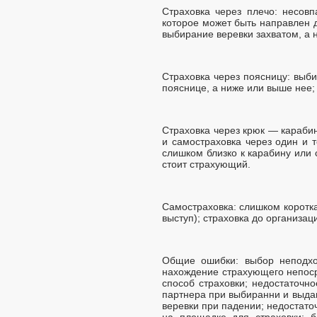
Страховка через плечо: несов
которое может быть направлен д
выбирание веревки захватом, а 
Страховка через поясницу: выби
пояснице, а ниже или выше нее;
Страховка через крюк — карабин
и самостраховка через один и 
слишком близко к карабину или 
стоит страхующий.
Самостраховка: слишком коротк
выступ); страховка до организац
Общие ошибки: выбор неподхо
нахождение страхующего непоср
способ страховки; недостаточн
партнера при выбиранни и выдав
веревки при падении; недостато
на площадке для страховки; 