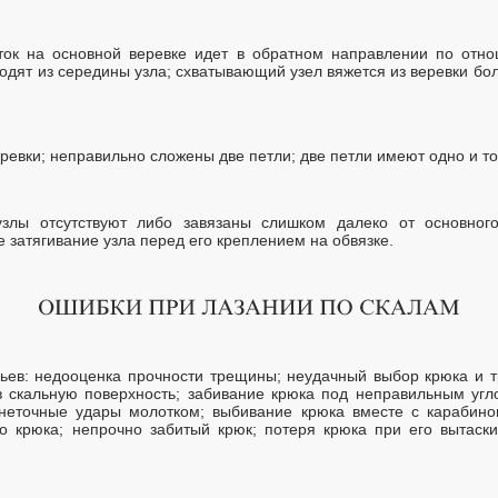
ток на основной веревке идет в обратном направлении по отно
одят из середины узла; схватывающий узел вяжется из веревки бо
ревки; неправильно сложены две петли; две петли имеют одно и т
злы отсутствуют либо завязаны слишком далеко от основного;
е затягивание узла перед его креплением на обвязке.
ьев: недооценка прочности трещины; неудачный выбор крюка и 
а в скальную поверхность; забивание крюка под неправильным уг
 неточные удары молотком; выбивание крюка вместе с карабино
о крюка; непрочно забитый крюк; потеря крюка при его вытаск