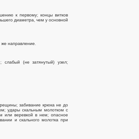
шению к первому; концы витков
льшего диаметра, чем у основной
о же направление.
 слабый (не затянутый) узел;
трещины; забивание крюка не до
лом; удары скальным молотком с
м или веревкой в нем; опасное
ивании и скального молотка при