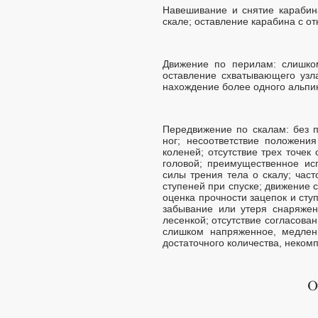
Навешивание и снятие карабин
скале; оставление карабина с о
Движение по перилам: слишком
оставление схватывающего узл
нахождение более одного альпи
Передвижение по скалам: без 
ног; несоответствие положени
коленей; отсутствие трех точек
головой; преимущественное ис
силы трения тела о скалу; час
ступеней при спуске; движение
оценка прочности зацепок и сту
забывание или утеря снаряжен
лесенкой; отсутствие согласова
слишком напряженное, медлен
достаточного количества, неком