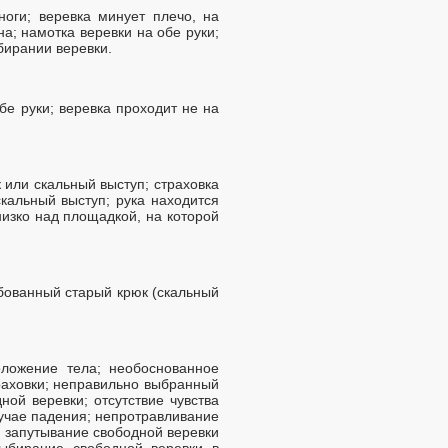
оги; веревка минует плечо, на
а; намотка веревки на обе руки;
бирании веревки.
бе руки; веревка проходит не на
 или скальный выступ; страховка
кальный выступ; рука находится
низко над площадкой, на которой
бованный старый крюк (скальный
ложение тела; необоснованное
раховки; неправильно выбранный
ой веревки; отсутствие чувства
лучае падения; непротравливание
; запутывание свободной веревки
ыбирание свободной веревки в