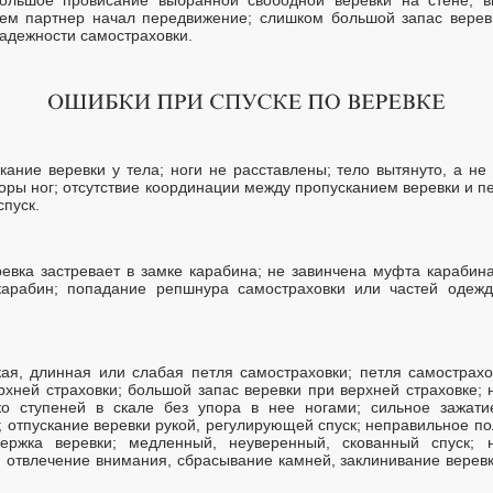
ем партнер начал передвижение; слишком большой запас веревк
адежности самостраховки.
ание веревки у тела; ноги не расставлены; тело вытянуто, а не
поры ног; отсутствие координации между пропусканием веревки и 
пуск.
евка застревает в замке карабина; не завинчена муфта карабина
 карабин; попадание репшнура самостраховки или частей одеж
ая, длинная или слабая петля самостраховки; петля самострахо
рхней страховки; большой запас веревки при верхней страховке; 
ко ступеней в скале без упора в нее ногами; сильное зажат
отпускание веревки рукой, регулирующей спуск; неправильное по
ержка веревки; медленный, неуверенный, скованный спуск; 
 отвлечение внимания, сбрасывание камней, заклинивание веревки