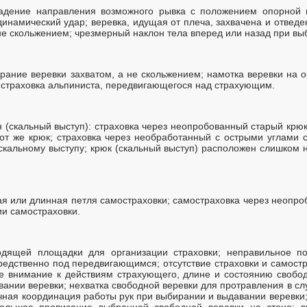
падение направления возможного рывка с положением опорной н
инамический удар; веревка, идущая от плеча, захвачена и отведен
не скольжением; чрезмерный наклон тела вперед или назад при вы
рание веревки захватом, а не скольжением; намотка веревки на о
 страховка альпиниста, передвигающегося над страхующим.
 (скальный выступ): страховка через неопробованный старый крюк
тот же крюк; страховка через необработанный с острыми углами с
скальному выступу; крюк (скальный выступ) расположен слишком 
ая или длинная петля самостраховки; самостраховка через неопро
ии самостраховки.
дящей площадки для организации страховки; неправильное по
едственно под передвигающимся; отсутствие страховки и самост
ое внимание к действиям страхующего, длине и состоянию свободн
ании веревки; нехватка свободной веревки для протравления в с
чная координация работы рук при выбирании и выдавании веревки
большое провисание выбранной свободной веревки на стене; в