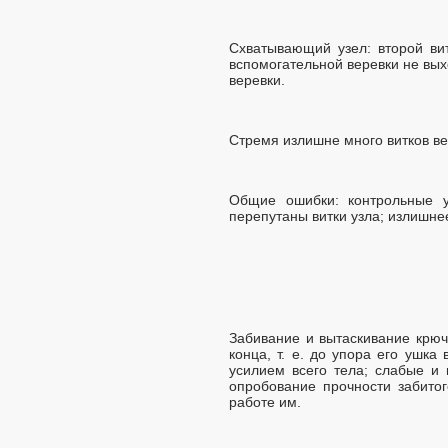
Схватывающий узел: второй ви
вспомогательной веревки не вых
веревки.
Стремя излишне много витков ве
Общие ошибки: контрольные у
перепутаны витки узла; излишне
Забивание и вытаскивание крюч
конца, т. е. до упора его ушк
усилием всего тела; слабые и
опробование прочности забитог
работе им.