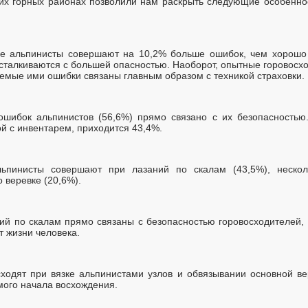
гих горных районах позволили нам раскрыть следующие особеннос
ие альпинисты совершают на 10,2% больше ошибок, чем хорошо 
е сталкиваются с большей опасностью. Наоборот, опытные горовос
емые ими ошибки связаны главным образом с техникой страховки.
шибок альпинистов (56,6%) прямо связано с их безопасностью
й с инвентарем, приходится 43,4%.
ьпинисты совершают при лазаний по скалам (43,5%), неско
о веревке (20,6%).
ий по скалам прямо связаны с безопасностью горовосходителей, 
 жизни человека.
ходят при вязке альпинистами узлов и обвязывании основной вере
мого начала восхождения.