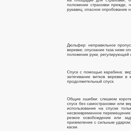
положение страховки прежде, ч
рукавиц; опасное опробование н
Дюльфер: неправильное пропуск
веревке; опускание таза ниже о
положение руки, регулирующей с
Спуск с помощью карабина: вер
затягивание витков веревки в
продолжительный спуск.
Общие ошибки: слишком коротк
спуск без самостраховки или ве
использование на спуске толь
несвоевременное перемещение; 
резкое освобождение или зад
приземление с сильным ударом;
каски.