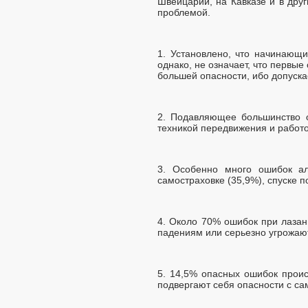
Швейцарии, на Кавказе и в дру
проблемой.
1. Установлено, что начинающ
однако, не означает, что первы
большей опасности, ибо допуска
2. Подавляющее большинство о
техникой передвижения и работо
3. Особенно много ошибок ал
самостраховке (35,9%), спуске п
4. Около 70% ошибок при лазан
падениям или серьезно угрожают
5. 14,5% опасных ошибок проис
подвергают себя опасности с са