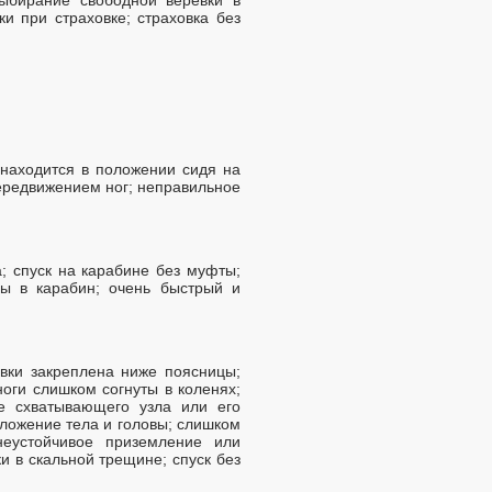
и при страховке; страховка без
 находится в положении сидя на
передвижением ног; неправильное
; спуск на карабине без муфты;
ды в карабин; очень быстрый и
вки закреплена ниже поясницы;
ноги слишком согнуты в коленях;
ие схватывающего узла или его
ложение тела и головы; слишком
неустойчивое приземление или
 в скальной трещине; спуск без