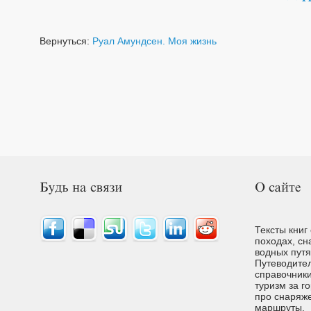
Вернуться:
Руал Амундсен. Моя жизнь
Тексты книг
походах, сн
водных путях
Путеводител
справочники
туризм за г
про снаряже
маршруты.