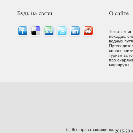
Тексты книг
походах, сн
водных путях
Путеводител
справочники
туризм за г
про снаряже
маршруты.