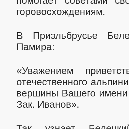
помогает советами с
горовосхождениям.
В Приэльбрусье Бел
Памира:
«Уважением приветс
отечественного альпин
вершины Вашего имени 
Зак. Иванов».
Так узнает Белец