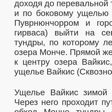
доходя до перевальной 
и по боковому ущелью
Пуврнюнчорром и горо
гирваса) выйти на се
тундры, по которому ле
озера Монче. Прямой же
к центру озера Вайкис
ущелье Вайкис (Сквозно
Ущелье Вайкис зимой 
Через него проходит пу
обход Монче тундры 