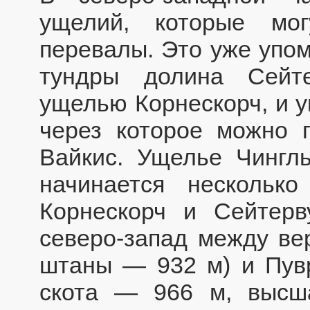
ущелий, которые мо
перевалы. Это уже упо
тундры долина Сейт
ущелью Корнескорч, и у
через которое можно 
Вайкис. Ущелье Чингл
начинается нескольк
Корнескорч и Сейтер
северо-запад между ве
штаны — 932 м) и Пувр
скота — 966 м, высш