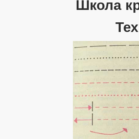
Школа к
Те