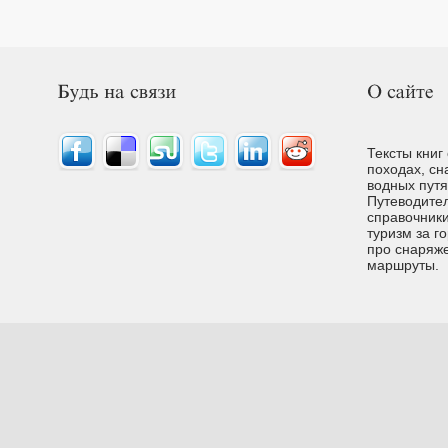
Тексты книг
походах, сн
водных путях
Путеводител
справочники
туризм за г
про снаряже
маршруты.