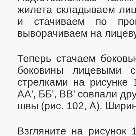
жилета складываем лиц
и стачиваем по прой
выворачиваем на лицеву
Теперь стачаем боковы
боковины лицевыми с
стрелками на рисунке 
АА', ББ', ВВ' совпали д
швы (рис. 102, А). Шири
Взгляните на рисунок 1