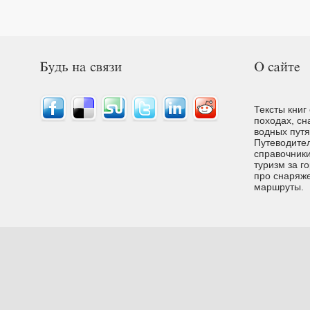
Тексты книг
походах, сн
водных путях
Путеводител
справочники
туризм за г
про снаряже
маршруты.