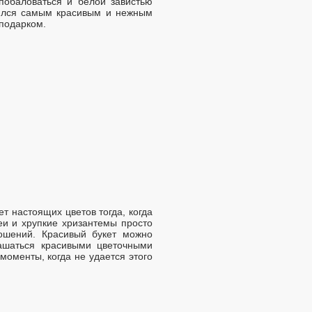
побаловаться и белой завистью
лялся самым красивым и нежным
подарком.
т настоящих цветов тогда, когда
еи и хрупкие хризантемы просто
ошений. Красивый букет можно
ашаться красивыми цветочными
моменты, когда не удается этого