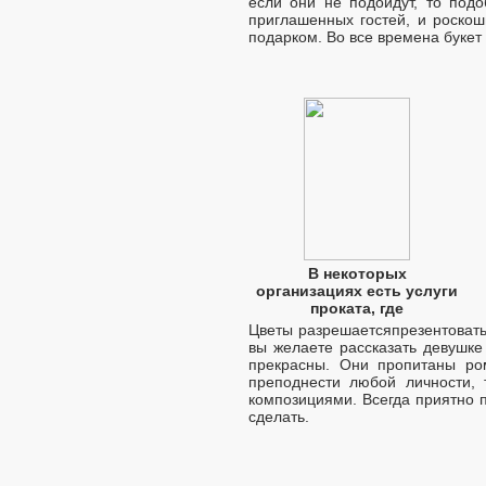
если они не подойдут, то под
приглашенных гостей, и роско
подарком. Во все времена буке
В некоторых
организациях есть услуги
проката, где
Цветы разрешаетсяпрезентовать,
вы желаете рассказать девушке
прекрасны. Они пропитаны ро
преподнести любой личности,
композициями. Всегда приятно п
сделать.