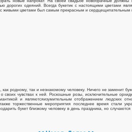
обрать новые напрокат. На своей свадьбе новобрачные должны 
шью дорогих одеяний. Всегда букетик с настоящими цветами яв
т с живыми цветами был самым прекрасным и сердцещипательным 
 как родному, так и незнакомому человеку. Ничего не заменит буке
 о своих чувствах к ней. Роскошные розы, исключительные орхид
мантикой и являютсяизумительным отображением людских отн
 также торжественные мероприятия последнее время стали укр
одарить букет близкому человеку в день праздника, но случаются 