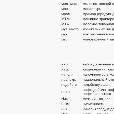
мол.-мясн.
молочно-мясной с
мон.
монастырь
мрам.
мрамор (продукт 
МТМ
машинно-тракторн
МТФ
молочно-товарна
муз. инстр.
музыкальных инст
мук.
мукомольная мел
мыл.
мыловаренный за
набл.
наблюдательная 
нам.
каменоломня, кам
наполн.
наполняемость ко
нац. окр.
национальный окр
недейств.
недействующая
нефтедобыча, неф
нефт.
нефтяная вышка
Ниж.
Нижний, -яя, -ее, 
низм.
низменность
ник.
никель (продукт д