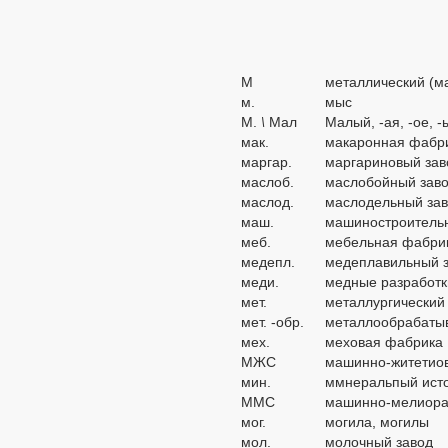
М
металлический (м
м.
мыс
М.
\
Мал
Малый, -ая, -ое, 
мак.
макаронная фабр
маргар.
маргариновый зав
маслоб.
маслобойный зав
маслод.
маслодельный за
маш.
машиностроитель
меб.
мебельная фабри
медепл.
медеплавильный з
меди.
медные разработк
мет.
металлургический
мет. -обр.
металлообрабаты
мех.
меховая фабрика
МЖС
машинно-житетиов
мин.
ммнеральпый ист
ММС
машинно-мелиора
мог.
могила, могилы
мол.
молочный завод