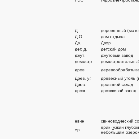
ГЭС
гидроэлектростан
Д.
деревянный (мате
Д.О.
дом отдыха
Дв.
Двор
дет. д.
детский дом
джут.
джутовый завод
домостр.
домостроительный
древ.
деревообрабатыв
Древ. уг.
древесный уголь (
Дров.
дровяной склад
дрож.
дрожжевой завод
евин.
свиноводческий с
ерик (узкий глубо
ер.
небольшим озеро