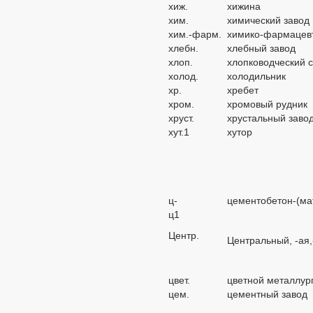
хиж.
хижина
хим.
химический завод
хим.-фарм.
химико-фармацевт
хлебн.
хлебный завод
хлоп.
хлопководческий с
холод.
холодильник
хр.
хребет
хром.
хромовый рудник
хруст.
хрустальный заво
хут.1
хутор
ц-
цементобетон-(ма
ц1
Центр.
Центральный, -ая,
цвет.
цветной металлург
цем.
цементный завод