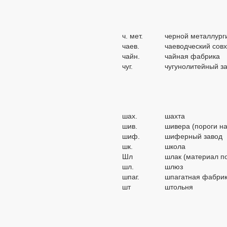
ч. мет.
черной металлурги
чаев.
чаеводческий сов
чайн.
чайная фабрика
чуг.
чугунолитейный з
шах.
шахта
шив.
шивера (пороги н
шиф.
шиферный завод
шк.
школа
Шл
шлак (материал п
шл.
шлюз
шпаг.
шпагатная фабри
шт
штольня