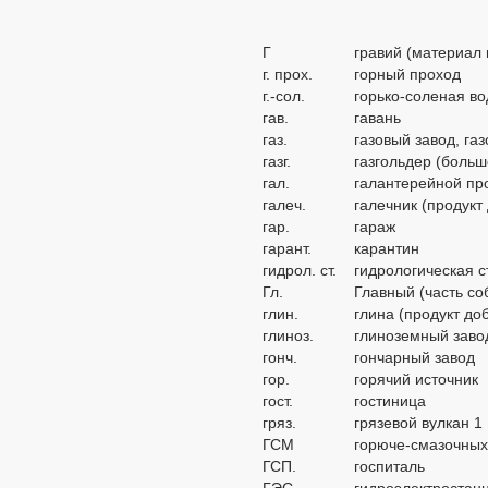
Г
гравий (материал 
г. прох.
горный проход
г.-сол.
горько-соленая во
гав.
гавань
газ.
газовый завод, га
газг.
газгольдер (больш
гал.
галантерейной пр
галеч.
галечник (продукт
гар.
гараж
гарант.
карантин
гидрол. ст.
гидрологическая 
Гл.
Главный (часть со
глин.
глина (продукт до
глиноз.
глиноземный заво
гонч.
гончарный завод
гор.
горячий источник
гост.
гостиница
гряз.
грязевой вулкан 1
ГСМ
горюче-смазочных
ГСП.
госпиталь