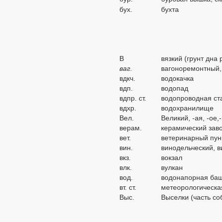
бух.
бухта
В
вязкий (грунт дна 
ваг.
вагоноремонтный,
вдкч.
водокачка
вдп.
водопад
вдпр. ст.
водопроводная ст
вдхр.
водохранилище
Вел.
Великий, -ая, -ое,
верам.
керамический зав
вет.
ветеринарный пун
вин.
винодельческий, 
вкз.
вокзал
влк.
вулкан
вод.
водонапорная ба
вт. ст.
метеорологическа
Выс.
Выселки (часть со