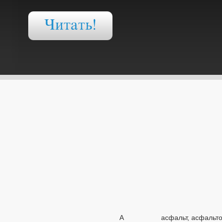
А
асфальт, асфальто