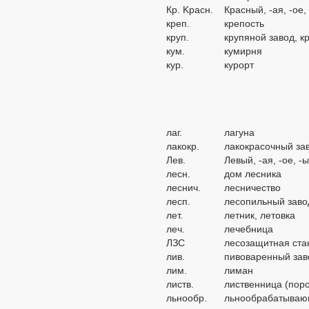
Кр. Kpacн.
Красный, -ая, -ое,
креп.
крепость
круп.
крупяной завод, к
кум.
кумирня
кур.
курорт
лаг.
лагуна
лакокр.
лакокрасочный за
Лев.
Левый, -ая, -ое, -
лесн.
дом лесника
леснич.
лесничество
лесп.
лесопильный заво
лет.
летник, летовка
леч.
лечебница
ЛЗС
лесозащитная ста
лив.
пивоваренный зав
лим.
лиман
листв.
лиственница (пор
льнообр.
льнообрабатываю