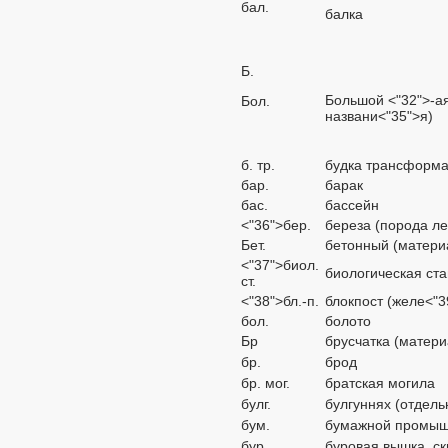
бал.
балка
Б.
Большой <"32">-а
Бол.
названи<"35">я)
б. тр.
будка трансформ
бар.
барак
бас.
бассейн
<"36">бер.
береза (порода ле
Бет.
бетонный (матери
<"37">биол.
биологическая ст
ст.
<"38">бл.-п.
блокпост (желе<"
бол.
болото
Бр
брусчатка (матери
бр.
брод
бр. мог.
братская могила
булг.
булгуннях (отдель
бум.
бумажной промышл
бур.
буровая вышка, с