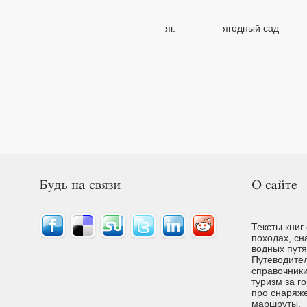
яг.
ягодный сад
Тексты книг
походах, сн
водных путях
Путеводител
справочники
туризм за г
про снаряже
маршруты.