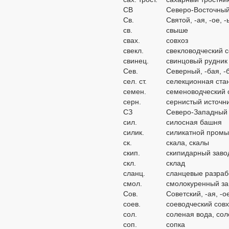
СВ
Северо-Восточны
Св.
Святой, -ая, -ое, 
св.
свыше
свах.
совхоз
свекл.
свекловодческий с
свинец.
свинцовый рудник
Сев.
Северный, -бая, -
сел. ст.
селекционная ста
семен.
семеноводческий 
серн.
сернистый источн
СЗ
Северо-Западный
сил.
силосная башня
силик.
силикатной промы
ск.
скала, скалы
скип.
скипидарный заво
скл.
склад
сланц.
сланцевые разраб
смол.
смолокуренный за
Сов.
Советский, -ая, -о
соев.
соеводческий сов
сол.
соленая вода, сол
соп.
сопка