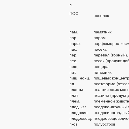
п.
ПOC.
поселок
пам.
памятник
пар.
паром
парф.
парфюмерно-косм
пас.
пасека
пер.
перевал (горный),
пес.
песок (продукт до
пещ.
пещера
пит.
питомник
пищ. нонц.
пищевых концентр
пл.
платформа (желе
пластм.
пластических масс
плат.
платина (продукт 
плем.
племенной животн
плод. -яг.
плодово-ягодный 
плодовин.
плодовиноградный
плодоовощ.
плодоовощеводчес
п-ов
полуостров