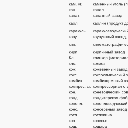
кам. уг.
каменный уголь (п
кан.
канал
канат.
канатный завод
каол.
каолин (продукт д
каракуль.
каракулеводчески
качу.
каучуковый завод,
кип.
кинематографичес
кирп.
кирпичный завод
Кл
клинкер (материал
клх.
колхоз
кож.
кожевенный завод
кокс.
коксохимический 
комбик.
комбикормовый з
компрес. ст.
компрессорная ст
кон.
коневодческий сов
конд.
кондитерская фаб
конопл.
коноплеводческий
конс.
консервный завод
котл.
котловина
коч.
кочевье
кош.
кошара