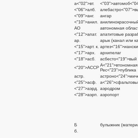
а<"02">вт.
<"03">автомоб<"0
<"06">алб.
алебастро<"07">в
<"09">анг.
ангар
<"10">анил.
анилинокрасочный
АО
автономная облас
<"12">апат.
апатитовые разра
ар.
арык (канал или к
<"15">арт. к.
артез<"16">ианск
<"17">арх.
архипелаг
<"18">асб.
асбесто<"19">вый 
А<"21">втономная
<"20">АССР
Рес<"23">публика
астр.
астроно<"24">мич
<"25">асф.
а<"26">сфальтовы
<"27">аэрд.
аэродром
<"28">аэрп.
аэропорт
Б
булыжник (матери
б.