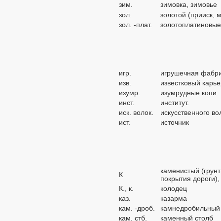
зим.
зимовка, зимовье
зол.
золотой (прииск, 
зол. -плат.
золотоплатиновые
игр.
игрушечная фабр
изв.
известковый карье
изумр.
изумрудные копи
инст.
институт.
иск. волок.
искусственного во
ист.
источник
каменистый (грунт
К
покрытия дороги)
К., к.
колодец
каз.
казарма
кам. -дроб.
камнедробильный
кам. стб.
каменный столб