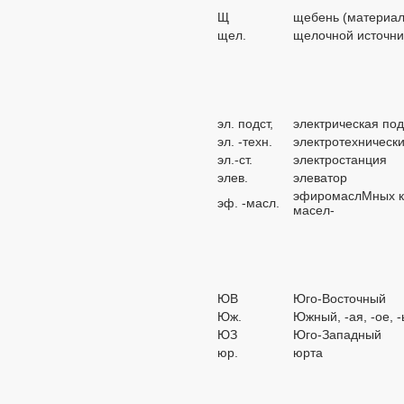
Щ
щебень (материал
щел.
щелочной источни
эл. подст,
электрическая по
эл. -техн.
электротехническ
эл.-ст.
электростанция
элев.
элеватор
эфиромаслМных ку
эф. -масл.
масел-
ЮВ
Юго-Восточный
Юж.
Южный, -ая, -ое, 
ЮЗ
Юго-Западный
юр.
юрта