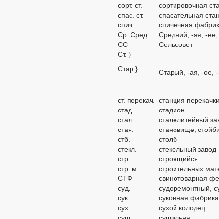
сорт. ст.
сортировочная ст
спас. ст.
спасательная ста
спич.
спичечная фабри
Ср.
Сред.
Средний, -яя, -ее,
СС
Сельсовет
Ст. }
Стар.}
Старый, -ая, -ое,
ст. перекач.
станция перекачк
стад.
стадион
стал.
сталелитейный за
стан.
становище, стойб
стб.
столб
стекл.
стекольный завод
стр.
строящийся
стр. м.
строительных мат
СТФ
свинотоварная ф
суд.
судоремонтный, с
сук.
суконная фабрика
сух.
сухой колодец
суш.
сушильня