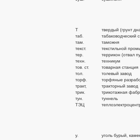
Т
твердый (грунт дн
таб.
табаководческий 
там.
таможня
текст.
текстильной пром
тер.
террикон (отвал п
техн.
техникум
тов. ст.
товарная станция
тол.
толевый завод
торф.
торфяные разраб
тракт,
тракторный завод
трик.
трикотажная фабр
тун.
туннель
ТЭЦ
теплоэлектроцент
у.
уголь бурый, каме