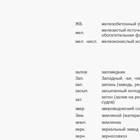
ЖБ
железобетонный (
железистый источ
жел.
обогатительная ф
жел. -кисл.
железнонислый ис
залов.
заповедник
Зап.
Западный, -ая, -о
зап.
запань (заводь, р
засып.
засыпанный коло
затон (залив на р
зат.
судов)
звер.
звероводческий со
Зем.
земляной (матери
земл.
землянка
зерк.
зеркальный завод
зерн.
зерносовхоз