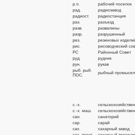
р.п.
рабочий поселок
рад.
радиозавод
радиост.
радиостанция
раз.
разъезд
разв.
развалины
разр.
разрушенный
рез.
резиновых изделий
рис.
рисоводческий со
РС
Районный Совет
руд.
рудник
рун.
рукав
рыб. рыб.
рыбный промысел 
ПОС.
с.-х.
сельскохозяйстве
с.-х. маш.
сельскохозяйстве
сан.
санаторий
сар.
сарай
сах.
сахарный завод
сах. трост.
сахарный тростни