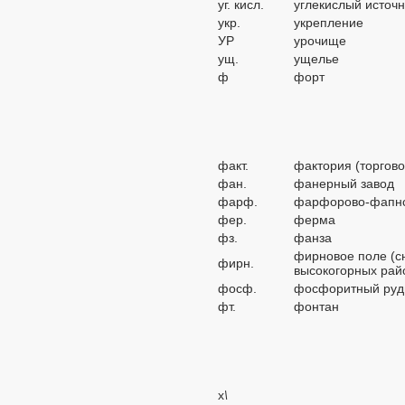
уг. кисл.
углекислый источ
укр.
укрепление
УР
урочище
ущ.
ущелье
ф
форт
факт.
фактория (торгов
фан.
фанерный завод
фарф.
фарфорово-фапнс
фер.
ферма
фз.
фанза
фирновое поле (сн
фирн.
высокогорных рай
фосф.
фосфоритный руд
фт.
фонтан
х
\