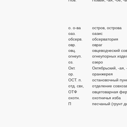
Нов.
Новый, -ая, -ое, -
о. о-вa
остров, острова
оаз.
оазис
обсерв.
обсерватория
овр.
овраг
овц.
овцеводческий со
огнеуп.
огнеупорных издел
оз.
озеро
Окт.
Октябрьский, -ая, 
ор.
оранжерея
ОСТ. п.
остановочный пун
отд. свх,
отделение совхоз
ОТФ
овцетоварная фе
охотн.
охотничья изба
П
песчаный (грунт д