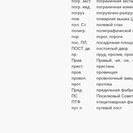
погр. заст.
пограничная заст
погр. кмд.
пограничная коме
погруз.
погрузочно-разгр
пож.
пожарная вышка (
пол. Ст.
полевой стан
полигр.
полиграфической 
пор.
порог, пороги
пос, ПЛ,
посадочная площ
ПОСТ. дв.
постоялый двор
пр.
пруд, пролив, про
Прав.
Правый, -ая, -ое, 
прист.
пристань
пров.
провинция
провол.
проволочный заво
прот.
протока
Пряд.
прядильная фабр
ПС
Поселковый Сове
ПТФ
птицетоварная ф
пут. п.
путевой пост