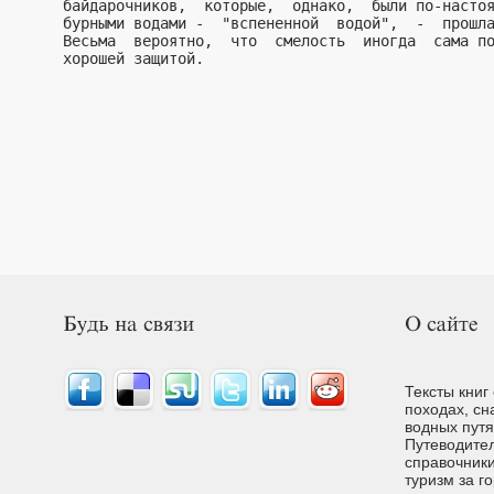
Тексты книг
походах, сн
водных путях
Путеводител
справочники
туризм за г