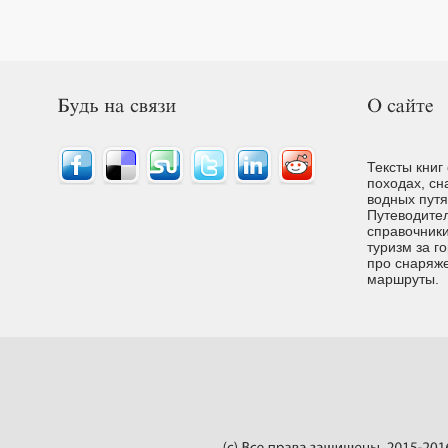
Тексты книг
походах, сн
водных путях
Путеводител
справочники
туризм за г
про снаряже
маршруты.