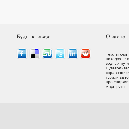
Тексты книг
походах, сн
водных путях
Путеводител
справочники
туризм за г
про снаряже
маршруты.