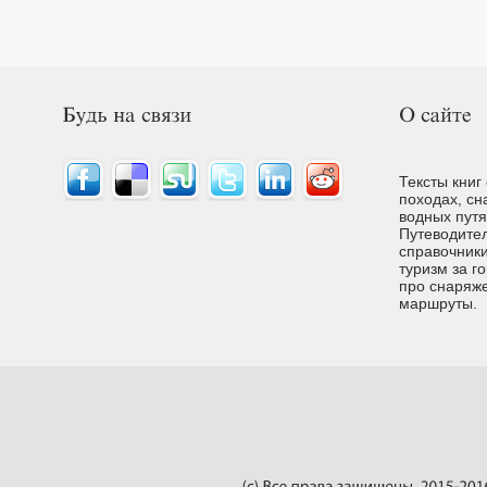
Тексты книг
походах, сн
водных путях
Путеводител
справочники
туризм за г
про снаряже
маршруты.