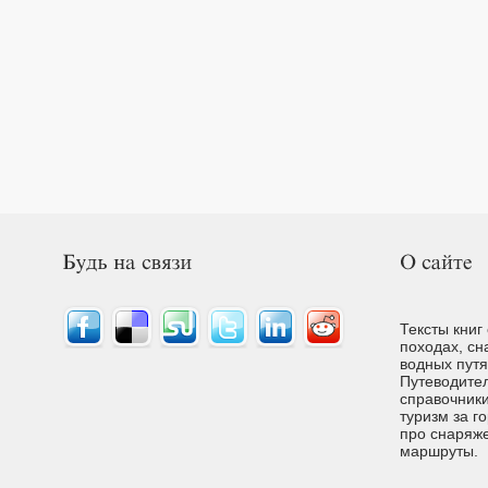
Тексты книг
походах, сн
водных путях
Путеводител
справочники
туризм за г
про снаряже
маршруты.