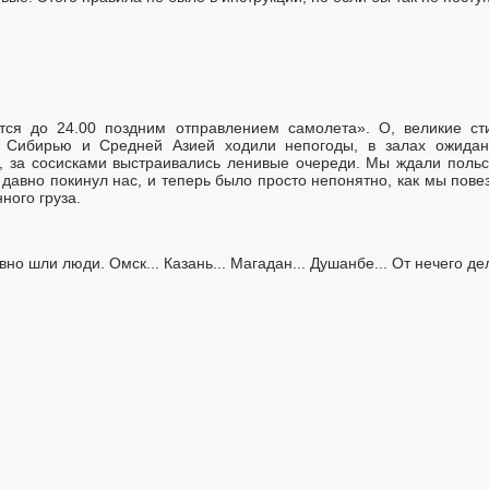
тся до 24.00 поздним отправлением самолета». О, великие ст
 Сибирью и Средней Азией ходили непогоды, в залах ожидани
 за сосисками выстраивались ленивые очереди. Мы ждали польск
давно покинул нас, и теперь было просто непонятно, как мы пове
ного груза.
о шли люди. Омск... Казань... Магадан... Душанбе... От нечего д