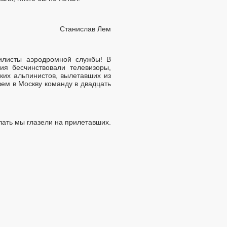
Станислав Лем
илисты аэродромной службы! В
я бесчинствовали телевизоры,
их альпинистов, вылетавших из
зем в Москву команду в двадцать
елать мы глазели на прилетавших.