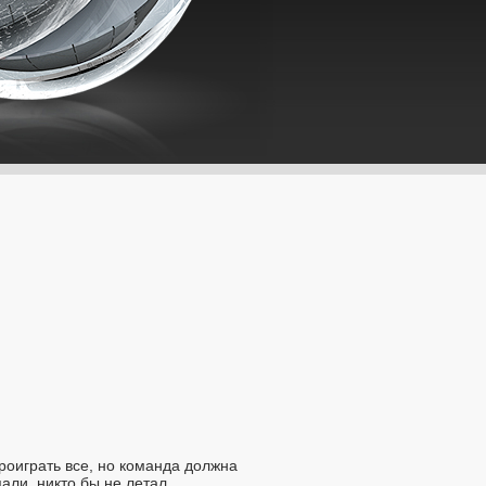
проиграть все, но команда должна
али, никто бы не летал.