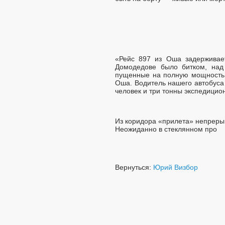
«Рейс 897 из Оша задерживае
Домодедове было битком, над
пущенные на полную мощность,
Оша. Водитель нашего автобуса 
человек и три тонны экспедицион
Из коридора «прилета» непрерывн
Неожиданно в стеклянном про
Вернуться:
Юрий Визбор