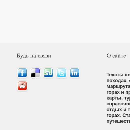
Тексты кн
походах,
маршрута
горах и п
карты, т
справочн
отдых и т
горах. Cт
путешест