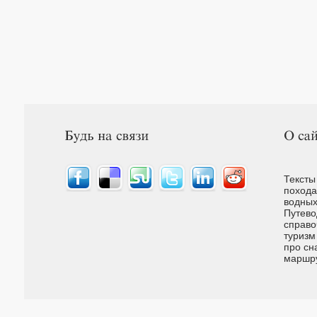
Тексты
похода
водных
Путево
справо
туризм
про сн
маршр