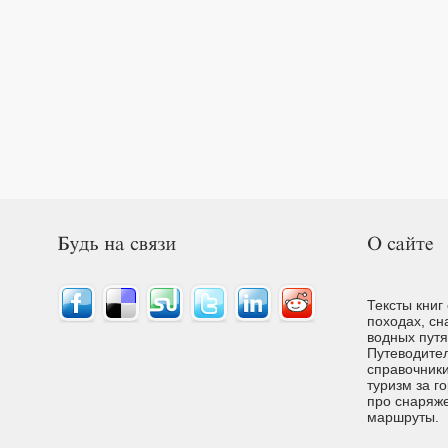
Тексты книг
походах, сн
водных путях
Путеводител
справочники
туризм за г
про снаряже
маршруты.