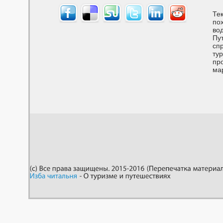
Тек
по
вод
Пу
спр
тур
пр
ма