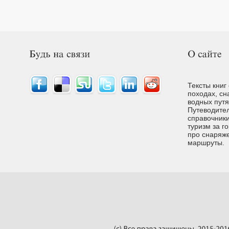
Тексты книг
походах, сн
водных путях
Путеводител
справочники
туризм за г
про снаряже
маршруты.