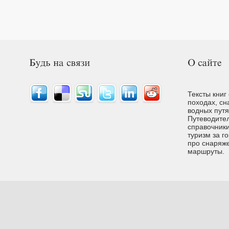
Тексты книг
походах, сн
водных путях
Путеводител
справочники
туризм за г
про снаряже
маршруты.