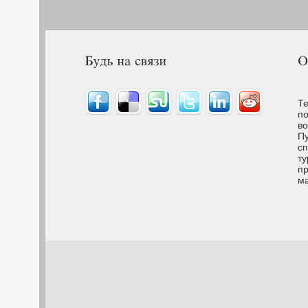
Те
по
во
Пу
сп
ту
пр
м