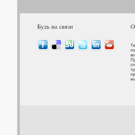
Те
по
во
Пу
сп
ту
пр
м