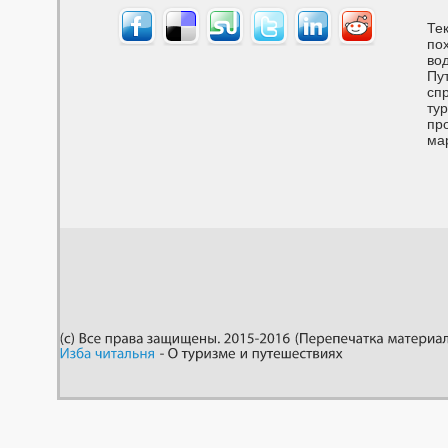
Тек
по
вод
Пу
спр
тур
пр
ма