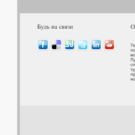
Те
по
во
Пу
сп
ту
пр
м