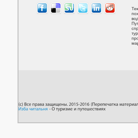
Тек
по
вод
Пу
спр
тур
пр
ма