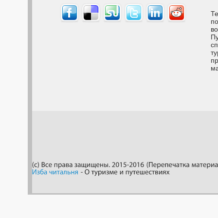
Те
по
во
Пу
сп
ту
пр
м