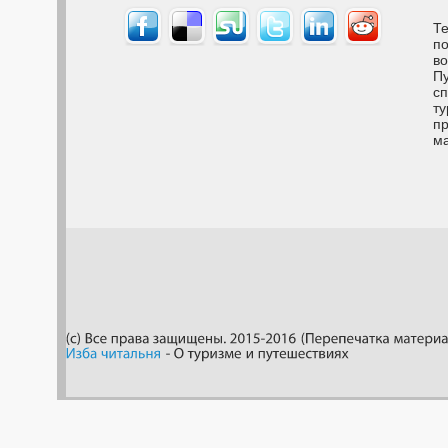
Те
по
во
Пу
сп
ту
пр
м