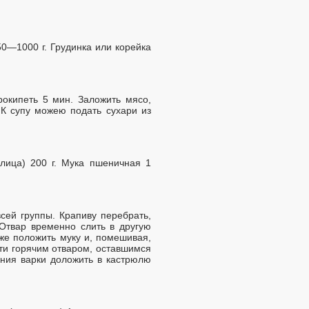
0—1000 г. Грудинка или корейка
рокипеть 5 мин. Заложить мясо,
 К супу можею подать сухари из
лица) 200 г. Мука пшеничная 1
сей группы. Крапиву перебрать,
 Отвар временно слить в другую
 же положить муку и, помешивая,
ти горячим отваром, оставшимся
ания варки доложить в кастрюлю