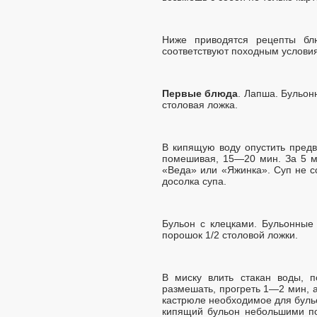
Ниже приводятся рецепты блю
соответствуют походным услови
Первые блюда
. Лапша. Бульон
столовая ложка.
В кипящую воду опустить предв
помешивая, 15—20 мин. За 5 м
«Веда» или «Яжинка». Суп не со
досолка супа.
Бульон с клецками. Бульонные 
порошок 1/2 столовой ложки.
В миску влить стакан воды, п
размешать, прогреть 1—2 мин, а
кастрюле необходимое для бульо
кипящий бульон небольшими по