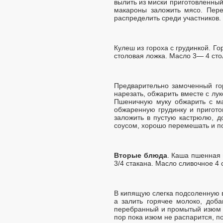
вылить из миски приготовленный
макароны заложить мясо. Пере
распределить среди участников.
Кулеш из гороха с грудинкой. Гор
столовая ложка. Масло 3— 4 сто
Предварительно замоченный гор
нарезать, обжарить вместе с лу
Пшеничную муку обжарить с ма
обжаренную грудинку и пригото
заложить в пустую кастрюлю, д
соусом, хорошо перемешать и по
Вторые блюда
. Каша пшенная 
3/4 стакана. Масло сливочное 4 
В кипящую слегка подсоленную 
а залить горячее молоко, доб
перебранный и промытый изюм сс
пор пока изюм не распарится, п