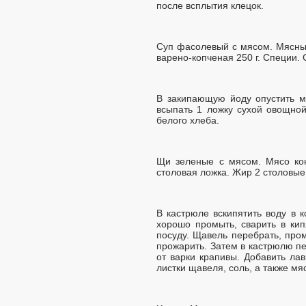
после всплытия клецок.
Суп фасолевый с мясом. Мясные
варено-копченая 250 г. Специи. 
В закипающую йоду опустить ме
всыпать 1 ложку сухой овощной
белого хлеба.
Щи зеленые с мясом. Мясо кон
столовая ложка. Жир 2 столовые
В кастрюле вскипятить воду в 
хорошо промыть, сварить в кип
посуду. Щавель перебрать, пром
прожарить. Затем в кастрюлю п
от варки крапивы. Добавить ла
листки щавеля, соль, а также мя