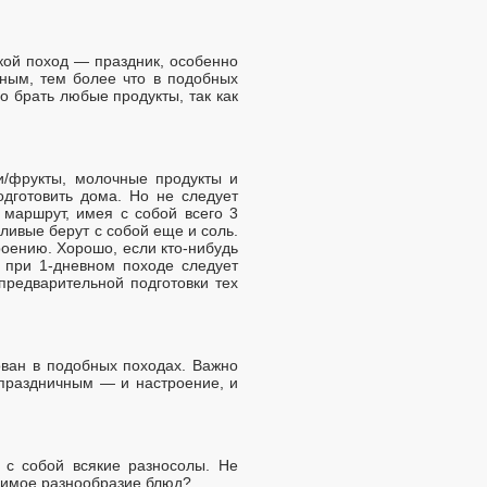
акой поход — праздник, особенно
чным, тем более что в подобных
о брать любые продукты, так как
и/фрукты, молочные продукты и
одготовить дома. Но не следует
 маршрут, имея с собой всего 3
ливые берут с собой еще и соль.
оению. Хорошо, если кто-нибудь
 при 1-дневном походе следует
предварительной подготовки тех
ован в подобных походах. Важно
 праздничным — и настроение, и
 с собой всякие разносолы. Не
одимое разнообразие блюд?