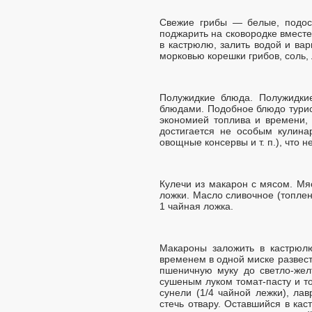
Свежие грибы — белые, подоси
поджарить на сковородке вместе
в кастрюлю, залить водой и ва
морковью корешки грибов, соль,
Полужидкие блюда. Полужидки
блюдами. Подобное блюдо турист
экономией топлива и времени, 
достигается не особым кулина
овощные консервы и т. п.), что 
Кулечи из макарон с мясом. Мя
ложки. Масло сливочное (топле
1 чайная ложка.
Макароны заложить в кастрюл
временем в одной миске развест
пшеничную муку до светло-жел
сушеным луком томат-пасту и т
сунели (1/4 чайной лежки), л
стечь отвару. Оставшийся в ка