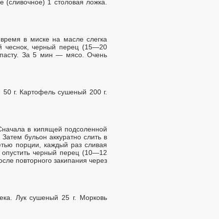
е (сливочное) 1 столовая ложка.
время в миске на масле слегка
ый чеснок, черный перец (15—20
-пасту. За 5 мин — мясо. Очень
 50 г. Картофель сушеный 200 г.
 Сначала в кипящей подсоленной
Затем бульон аккуратно слить в
етью порции, каждый раз сливая
 опустить черный перец (10—12
После повторного закипания через
ка. Лук сушеный 25 г. Морковь