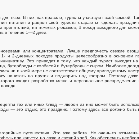
для всех. В них, как правило, туристы участвуют всей семьей. Т
ения питания и рацион свой туристы стараются сделать праздни
 препятствий, ни тяжелых рюкзаков, В поход выходного дня можн
ь в течение 1—2 дней.
консервами или концентратами. Лучше предпочесть свежие овощ
 1- и 2-дневных походов продукты целесообразно в основном п
инициативу. Это приводит к тому, что каждый турист выходит на
ца, бутерброды с колбасой и бутерброды с сыром. Наиболее догад
зие» ни в коей мере не соответствует общему приподнятому настр
асу нанизать на прутик и поджарить над костром. Поэтому даже
которого входит разработка меню и персональное распределение 
 похода.
рецепты тех или иных блюд — любой из них может быть использ
оходы — это отдых, это праздник. Поэтому здесь все должно быть
егорийные путешествия. Это уже работа. Не очень-то возьмешь
тофель или капусту, но даже и свежий хлеб. Как обеспечить необх