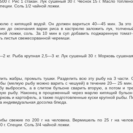
00 г. Рис 1 стакан. Лук сушеный 30 г. Чеснок 15 г. Масло топлено
пеции. Соль 1/2 чайной ложки.
рюлю с кипящей водой. Он должен вариться 40—45 мин. За это 
мин до окончания варки риса в кастрюлю заложить лук, толчен
йной ложки, соль. За 10 мин в суп добавить поджаренную томат
ть листья свежесорванной черемши.
2 кг. Рыба крупная 2,5—3 кг. Лук сушеный 30 г. Морковь сушеная
ить жабры, промыть тушки. Разделить всю эту рыбу на 3 части.
бы (мелкую рыбу можно варить с чешуей) в течение 20— 25 мин. 
бу выбросить, а в слитом бульоне сварить вторую, а потом и тр
ную рыбу. Наконец в процеженный через марлю кипящий бульон
орковь и картофель, а также подготовленные куски крупной рыбы. 
на индивидуальная досолка блюда.
ибы свежие по 200 г на человека. Вермишель по 25 г на челове
0 г. Специи. Соль 3/4 чайной ложки.