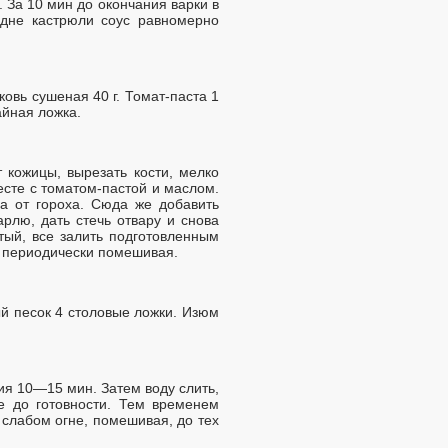
 За 10 мин до окончания варки в
 дне кастрюли соус равномерно
рковь сушеная 40 г. Томат-паста 1
айная ложка.
 кожицы, вырезать кости, мелко
есте с томатом-пастой и маслом.
а от гороха. Сюда же добавить
рлю, дать стечь отвару и снова
тый, все залить подготовленным
, периодически помешивая.
й песок 4 столовые ложки. Изюм
я 10—15 мин. Затем воду слить,
е до готовности. Тем временем
 слабом огне, помешивая, до тех