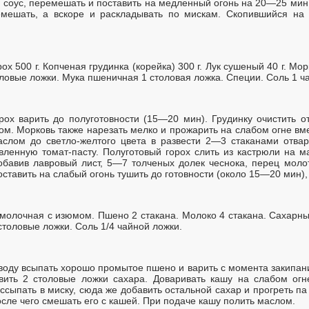
 соус, перемешать и поставить на медленный огонь на 20—25 мин.
мешать, а вскоре и раскладывать по мискам. Скопившийся на
ох 500 г. Копченая грудинка (корейка) 300 г. Лук сушеный 40 г. Мо
ловые ложки. Мука пшеничная 1 столовая ложка. Специи. Соль 1 ч
ох варить до полуготовности (15—20 мин). Грудинку очистить от
ком. Морковь также нарезать мелко и прожарить на слабом огне вм
слом до светло-желтого цвета в развести 2—3 стаканами отвар
вленную томат-пасту. Полуготовый горох слить из кастрюли на ма
обавив лавровый лист, 5—7 толченых долек чеснока, перец моло
ставить на слабый огонь тушить до готовности (около 15—20 мин)
молочная с изюмом. Пшено 2 стакана. Молоко 4 стакана. Сахарны
столовые ложки. Соль 1/4 чайной ложки.
воду всыпать хорошо промытое пшено и варить с момента закипани
авить 2 столовые ложки сахара. Доваривать кашу на слабом огн
ыпать в миску, сюда же добавить остальной сахар и прогреть па
осле чего смешать его с кашей. При подаче кашу полить маслом.