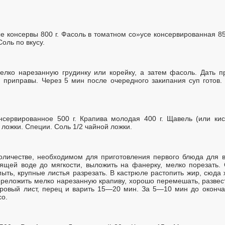
 консервы 800 г. Фасоль в томатном со»усе консервированная 85
Соль по вкусу.
лко нарезанную грудинку или корейку, а затем фасоль. Дать п
 приправы. Через 5 мин после очередного закипания суп готов.
сервированное 500 г. Крапива молодая 400 г. Щавель (или кис
 ложки. Специи. Соль 1/2 чайной ложки.
количестве, необходимом для приготовления первого блюда для в
ящей воде до мягкости, выложить на фанерку, мелко порезать.
ыть, крупные листья разрезать. В кастрюле растопить жир, сюда
ереложить мелко нарезанную крапиву, хорошо перемешать, развес
вровый лист, перец и варить 15—20 мин. За 5—10 мин до оконч
со.