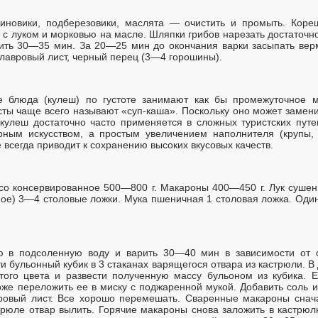
новики, подберезовики, маслята — очистить и промыть. Кореш
 с луком и морковью на масле. Шляпки грибов нарезать достаточ
рить 30—35 мин. За 20—25 мин до окончания варки засыпать ве
 лавровый лист, черный перец (3—4 горошины).
е блюда (кулеш) по густоте занимают как бы промежуточное 
ы чаще всего называют «суп-каша». Поскольку оно может заменит
кулеш достаточно часто применяется в сложных туристских путеш
рным искусством, а простым увеличением наполнителя (крупы,
не всегда приводит к сохранению высоких вкусовых качеств.
со консервированное 500—800 г. Макароны 400—450 г. Лук сушены
ное) 3—4 столовые ложки. Мука пшеничная 1 столовая ложка. Один
ю в подсоленную воду и варить 30—40 мин в зависимости от 
и бульонный кубик в 3 стаканах варящегося отвара из кастрюли. В
того цвета и развести полученную массу бульоном из кубика. 
оже переложить ее в миску с поджаренной мукой. Добавить соль и
авровый лист. Все хорошо перемешать. Сваренные макароны снач
стрюле отвар вылить. Горячие макароны снова заложить в кастрю