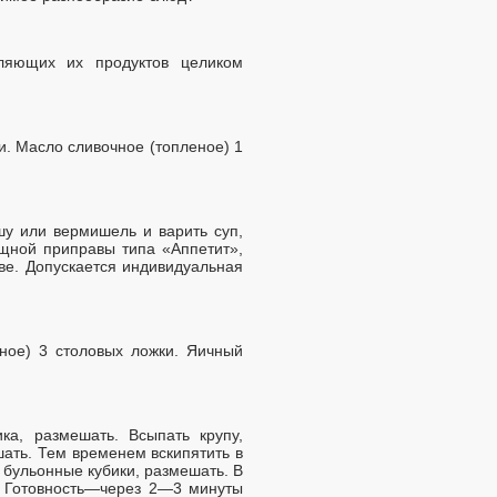
вляющих их продуктов целиком
и. Масло сливочное (топленое) 1
шу или вермишель и варить суп,
щной приправы типа «Аппетит»,
аве. Допускается индивидуальная
еное) 3 столовых ложки. Яичный
ка, размешать. Всыпать крупу,
шать. Тем временем вскипятить в
 бульонные кубики, размешать. В
. Готовность—через 2—3 минуты