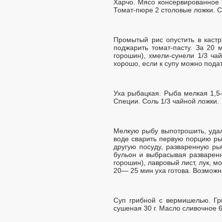
Харчо. Мясо консервированное 5
Томат-пюре 2 столовые ложки. С
Промытый рис опустить в каст
поджарить томат-пасту. За 20 
горошин), хмели-сунели 1/3 ча
хорошо, если к супу можно пода
Уха рыбацкая. Рыба мелкая 1,5—
Специи. Соль 1/3 чайной ложки.
Мелкую рыбу выпотрошить, удал
воде сварить первую порцию ры
другую посуду, разваренную ры
бульон и выбрасывая разварен
горошин), лавровый лист, лук, м
20— 25 мин уха готова. Возмож
Суп грибной с вермишелью. Гр
сушеная 30 г. Масло сливочное 6