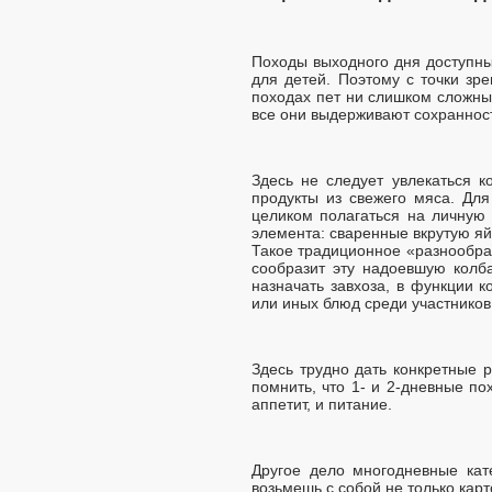
Походы выходного дня доступны 
для детей. Поэтому с точки зр
походах пет ни слишком сложных
все они выдерживают сохранност
Здесь не следует увлекаться 
продукты из свежего мяса. Для
целиком полагаться на личную 
элемента: сваренные вкрутую яй
Такое традиционное «разнообра
сообразит эту надоевшую колб
назначать завхоза, в функции 
или иных блюд среди участников
Здесь трудно дать конкретные 
помнить, что 1- и 2-дневные п
аппетит, и питание.
Другое дело многодневные кат
возьмешь с собой не только кар