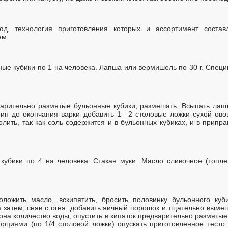
д, технология приготовления которых и ассортимент соста
ям.
ные кубики по 1 на человека. Лапша или вермишель по 30 г. Специ
арительно размятые бульонные кубики, размешать. Всыпать лап
ин до окончания варки добавить 1—2 столовые ложки сухой ово
лить, так как соль содержится и в бульонных кубиках, и в припр
кубики по 4 на человека. Стакан муки. Масло сливочное (топл
оложить масло, вскипятить, бросить половинку бульонного куби
 затем, сняв с огня, добавить яичный порошок и тщательно выме
на количество воды, опустить в кипяток предварительно размятые
рциями (по 1/4 столовой ложки) опускать приготовленное тесто