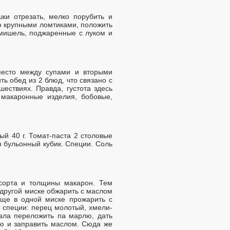
ки отрезать, мелко порубить и
но крупными ломтиками, положить
рмишель, поджаренные с луком и
место между супами и вторыми
ь обед из 2 блюд, что связано с
ествиях. Правда, густота здесь
 макаронные изделия, бобовые,
й 40 г. Томат-паста 2 столовые
 бульонный кубик. Специи. Соль
сорта и толщины макарон. Тем
 другой миске обжарить с маслом
Еще в одной миске прожарить с
 специи: перец молотый, хмели-
ала переложить па марлю, дать
лю и заправить маслом. Сюда же