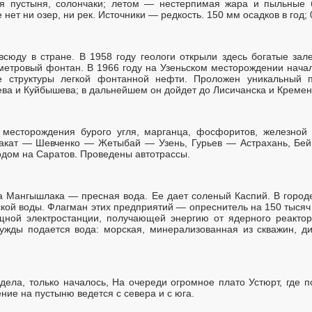
я пустыня, солончаки; летом — нестерпимая жара и пыльные
ет ни озер, ни рек. Источники — редкость. 150 мм осадков в год; 0
сюду в стране. В 1958 году геологи открыли здесь богатые зал
метровый фонтан. В 1966 году на Узеньском месторождении нача
 структуры легкой фонтанной нефти. Проложен уникальный 
ева и Куйбышева; в дальнейшем он дойдет до Лисичанска и Кремен
 месторождения бурого угля, марганца, фосфоритов, железной 
акат — Шевченко — Жетыбай — Узень, Гурьев — Астрахань, Бейн
одом на Саратов. Проведены автотрассы.
 Мангышлака — пресная вода. Ее дает соленый Каспий. В городе
кой воды. Флагман этих предприятий — опреснитель на 150 тысяч 
щной электростанции, получающей энергию от ядерного реактор
нужды подается вода: морская, минерализованная из скважин, ди
ела, только началось, На очереди огромное плато Устюрт, где п
ние на пустыню ведется с севера и с юга.