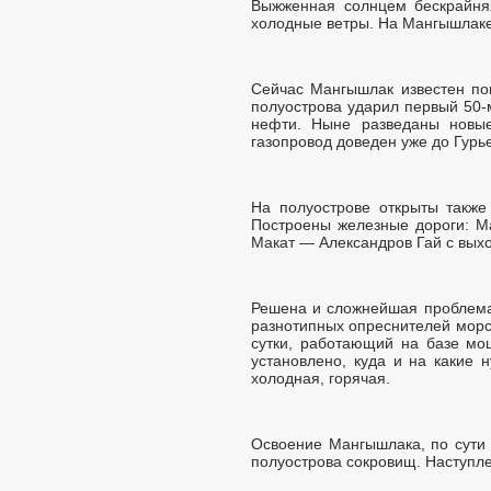
Выжженная солнцем бескрайня
холодные ветры. На Мангышлаке н
Сейчас Мангышлак известен пов
полуострова ударил первый 50-
нефти. Ныне разведаны новые
газопровод доведен уже до Гурь
На полуострове открыты также
Построены железные дороги: М
Макат — Александров Гай с вых
Решена и сложнейшая проблема
разнотипных опреснителей морс
сутки, работающий на базе мо
установлено, куда и на какие 
холодная, горячая.
Освоение Мангышлака, по сути д
полуострова сокровищ. Наступле