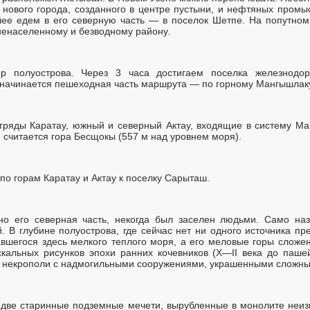
 нового города, созданного в центре пустыни, и нефтяных промы
ее едем в его северную часть — в поселок Шетпе. На попутном 
ненаселенному и безводному району.
р полуострова. Через 3 часа достигаем поселка железнодор
 начинается пешеходная часть маршрута — по горному Мангышлак
гряды Каратау, южный и северный Актау, входящие в систему Ма
 считается гора Бесщокы (557 м над уровнем моря).
по горам Каратау и Актау к поселку Сарыташ.
но его северная часть, некогда был заселен людьми. Само на
. В глубине полуострова, где сейчас нет ни одного источника п
шегося здесь мелкого теплого моря, а его меловые горы сложе
кальных рисунков эпохи ранних кочевников (X—II века до пашей
 некрополи с надмогильными сооружениями, украшенными сложн
 две старинные подземные мечети, вырубленные в монолите неиз