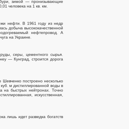
 бури, зимой — пронизывающие
,01 человека на 1 кв. км.
ежи нефти. В 1961 году из недр
лась добыча высококачественной
подогреваемый нефтепровод. А
чуга на Украине.
руды, серы, цементного сырья.
еу — Кунград, строится дорога
 Шевченко построено несколько
куб. м дистиллированной воды в
а на быстрых нейтронах. Точно
стиллированная, искусственная,
ока лишь идет разведка богатств