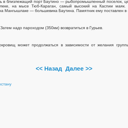
ь в близлежащий порт Баутино — рыбопромышленный поселок, це
алеке, на мысе Тюб-Караган, самый высокий на Каспии маяк.
на Мангышлаке — большевика Баутина. Памятник ему поставлен в 
 Затем надо пароходом (350км) возвратиться в Гурьев.
окровищ может продолжаться в зависимости от желания групп
<< Назад
Далее >>
хстану