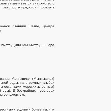
слов заканчивается знакомство с
транспорте предстоит проехать
ожной станции Шетпе, центра
у.
нгыстау (или Мынкызтау — Гора
звание Мангышлак (Мынкышлак)
ресной воды, на огромных глыбах
ны останками морских животных)
 эры). В бескрайних просторах
ым орнаментом.
вестными зодчими более тысячи