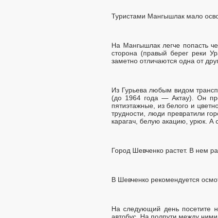
Туристами Мангышлак мало осво
На Мангышлак легче попасть че
сторона (правый берег реки Ур
заметно отличаются одна от дру
Из Гурьева любым видом трансп
(до 1964 года — Актау). Он п
пятиэтажные, из белого и цвет
трудности, люди превратили гор
карагач, белую акацию, урюк. А
Город Шевченко растет. В нем р
В Шевченко рекомендуется осмот
На следующий день посетите н
автобус. На полпути между ним