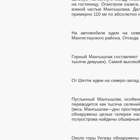
на гостиницу. Осмотром оазиса,
южной частью Мангышлака. Дал
примерно 110 км по абсолютно 
На автомобиле едем на севе
Мангистауского района. Отсюда
Горный Мангышлак составляют 
тысячи девушек). Самой высокой
От Шетпе идем на северо-запад 
Пустынный Мангышлак, особен
переводится как тысяча селений
(весь Мангышлак—дно простирав
обнаружены целые галереи нас
полуострова найдены обширные
Около горы Унгазы обнаружены