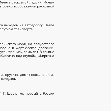
 Мечеть раскрытой ладони. Ислам
овторено изображение раскрытой
он выходом на автодорогу Шетпе
опутном транспорте.
спийского моря, на полуострове
ована в Форт-Александровский.
нутой тюрьме» семь лет. В ссылке
Киргизка над ступой», «Киргизка
з прутика, домик поэта, стол из
 солдатом.
 Г. Шевченко, первый в России