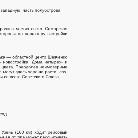
ападную, часть полуострова.
разных частях света: Самарская
стороны по характеру застройки
ака — областной центр Шевченко
 новостройка. Дома четырех- и
е цвета. Преодолев неимоверные
 могут здесь хорошо расти: лох,
ы со всего Советского Союза.
сад.
Узень (160 км) ходит рейсовый
ьшая группа может рассчитывать