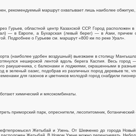
ен, рекомендуемый маршрут охватывает лишь наиболее обжитую, з
рез Гурьев, областной центр Казахской ССР. Город расположен в 
ал) — в Европе, а Бухарская (левый берег) — в Азии, причем 
гой. Подробнее о Гурьеве см. маршрут «800 км по реке Урал».
орта (наиболее удобен воздушный) выезжаем в столицу Мангышл
ротянулся неширокой лентой вдоль берега Каспия. Весь город —
ного ракушечника, с балконами и лоджиями, окрашенными в разны
од в зеленый оазис, подобрав из различных пород деревьев те, что
 семенами для газонов и цветников молодой город снабдили пионер
аботают химический и мясокомбинаты.
реть приморский парк, опреснители, лесопитомник, ботанический 
ефтепромысел Жетыбай и Узень. От Шевченко до города Новый 
и расположен Жетыбай. В Новом Узене можно переночевать. Небол