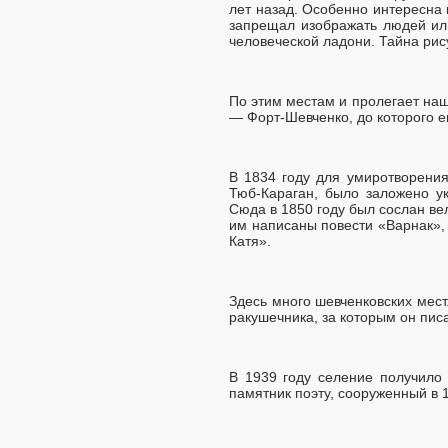
лет назад. Особенно интересна 
запрещал изображать людей или
человеческой ладони. Тайна рису
По этим местам и пролегает на
— Форт-Шевченко, до которого е
В 1834 году для умиротворения
Тюб-Караган, было заложено у
Сюда в 1850 году был сослан вел
им написаны повести «Варнак», 
Катя».
Здесь много шевченковских мест
ракушечника, за которым он пис
В 1939 году селение получило
памятник поэту, сооруженный в 1