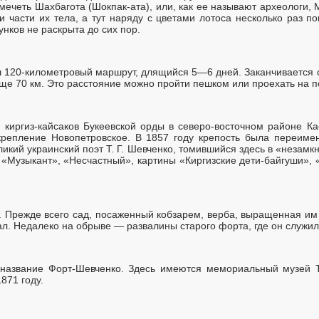
мечеть Шахбагота (Шокпак-ата), или, как ее называют археологи,
 части их тела, а тут наряду с цветами лотоса несколько раз п
нков не раскрыта до сих пор.
ш 120-километровый маршрут, длящийся 5—6 дней. Заканчивается 
ще 70 км. Это расстояние можно пройти пешком или проехать на п
 киргиз-кайсаков Букеевской орды в северо-восточном районе Ка
крепление Новопетровское. В 1857 году крепость была переимен
икий украинский поэт Т. Г. Шевченко, томившийся здесь в «незамк
«Музыкант», «Несчастный», картины «Киргизские дети-байгуши», «
. Прежде всего сад, посаженный кобзарем, верба, выращенная им и
ал. Недалеко на обрыве — развалины старого форта, где он служил
 название Форт-Шевченко. Здесь имеются мемориальный музей Т.
871 году.