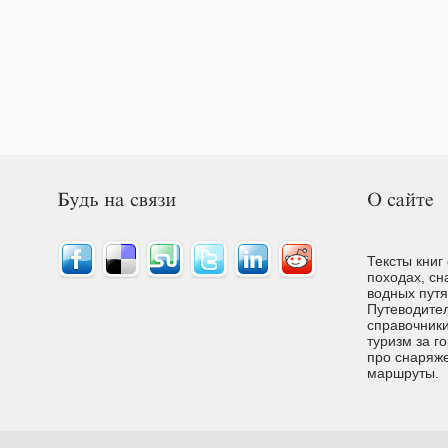
Тексты книг
походах, сн
водных путях
Путеводител
справочники
туризм за г
про снаряже
маршруты.