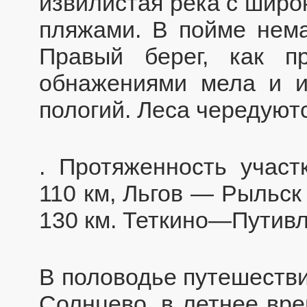
извилистая река с широ
пляжами. В пойме нема
Правый берег, как п
обнажениями мела и и
пологий. Леса чередуютс
. Протяженность учас
110 км, Льгов — Рыльск
130 км. Теткино—Путив
В половодье путешестви
Солнцево, в летнее вр