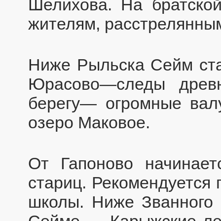
Шелихова. На братско
жителям, расстрелянны
Ниже Рыльска Сейм ста
Юрасово—следы древн
берегу— огромные вал
озеро Маковое.
От Гапоново начинает
стариц. Рекомендуется 
школы. Ниже Званного 
Сейме — Карыжские ле