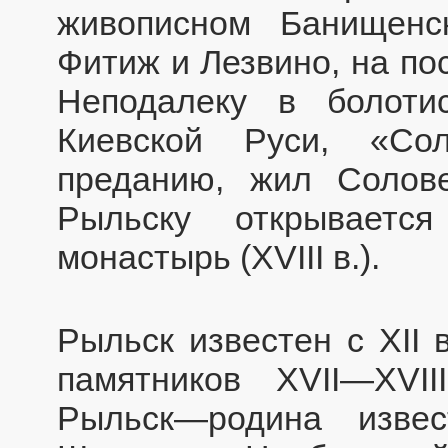
живописном Банищен
Фитиж и Лезвино, на по
Неподалеку в болоти
Киевской Руси, «Со
преданию, жил Солове
Рыльску открываетс
монастырь (XVIII в.).
Рыльск известен с XII 
памятников XVII—XVII
Рыльск—родина извес