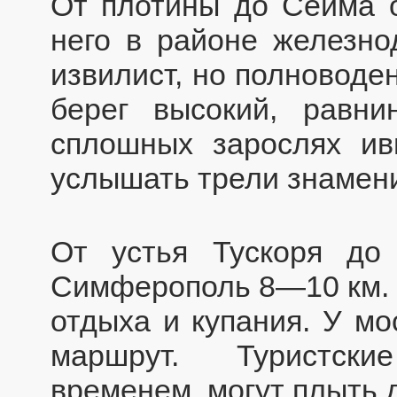
От плотины до Сейма о
него в районе железно
извилист, но полноводе
берег высокий, равн
сплошных зарослях ив
услышать трели знамени
От устья Тускоря до
Симферополь 8—10 км. 
отдыха и купания. У мо
маршрут. Туристски
временем, могут плыть 