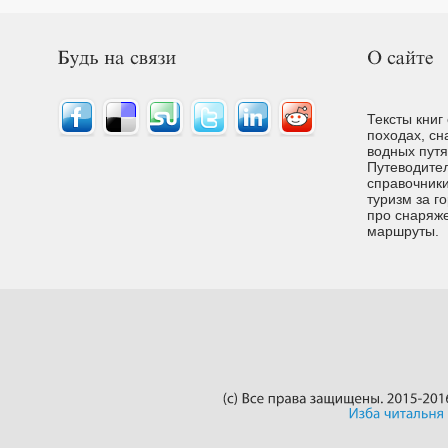
Тексты книг
походах, сн
водных путях
Путеводител
справочники
туризм за г
про снаряже
маршруты.