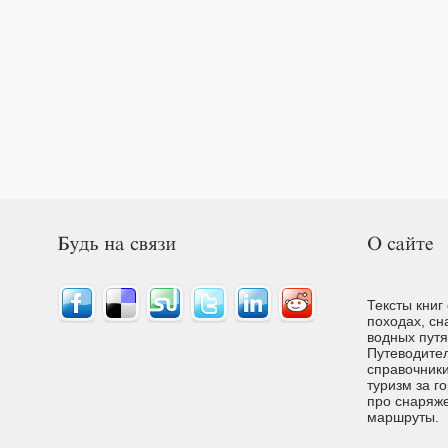
Тексты книг
походах, сн
водных путях
Путеводител
справочники
туризм за г
про снаряже
маршруты.