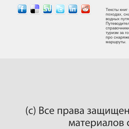
Тексты книг
походах, сн
водных путях
Путеводител
справочники
туризм за г
про снаряже
маршруты.