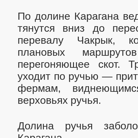
По долине Карагана вед
тянутся вниз до пере
перевалу Чакрык, к
плановых маршруто
перегоняющее скот. Т
уходит по ручью — прит
фермам, виднеющимс
верховьях ручья.
Долина ручья забол
Карагана.