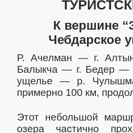
ТУРИСТС
К вершине “
Чебдарское у
Р. Ачелман — г. Алты
Балыкча — г. Бедер — 
ущелье — р. Чулышма
примерно 100 км, продо
Этот небольшой маршр
озера частично про