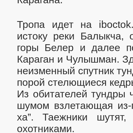
Тропа идет на ibocto
истоку реки Балыкча, 
горы Белер и далее п
Караган и Чулышман. Зд
неизменный спутник тун
порой стелющиеся кедр
Из обитателей тундры ч
шумом взлетающая из-п
ха”. Таежники шутят,
охотниками.