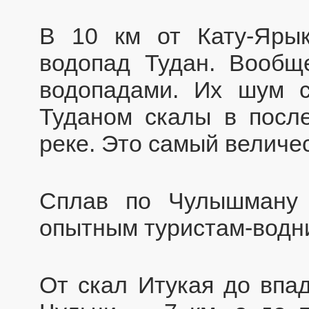
В 10 км от Кату-Яры
водопад Тудан. Вообщ
водопадами. Их шум 
Туданом скалы в посл
реке. Это самый величе
Сплав по Чулышману 
опытным туристам-водни
От скал Итукая до впад