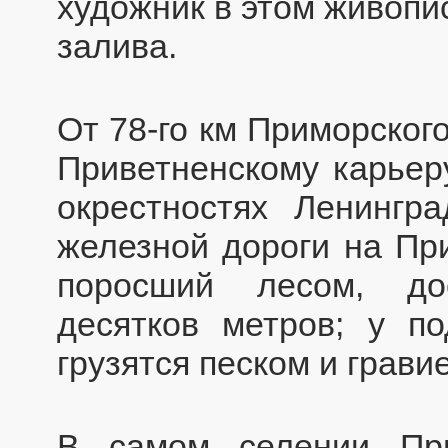
художник в этом живопи
залива.
От 78-го км Приморског
Приветненскому карьер
окрестностях Ленингр
железной дороги на При
поросший лесом, до
десятков метров; у п
грузятся песком и грави
В самом селении При