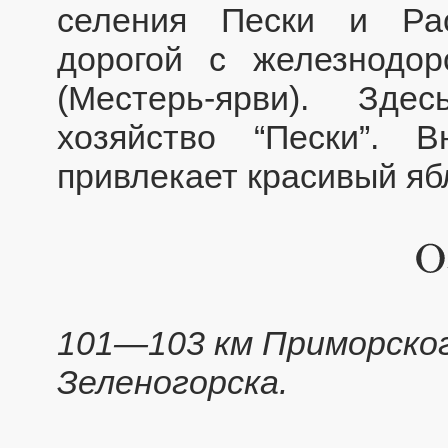
селения Пески и Рас
дорогой с железнодор
(Местерь-ярви). Зде
хозяйство “Пески”. 
привлекает красивый яб
101—103 км Приморског
Зеленогорска.