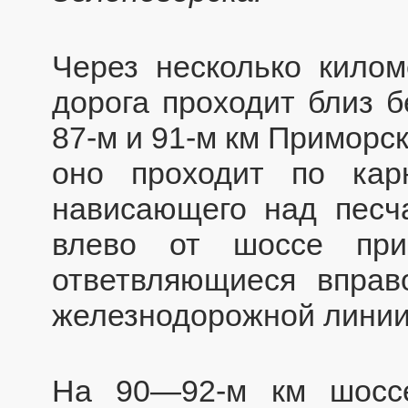
Через несколько килом
дорога проходит близ б
87-м и 91-м км Приморс
оно проходит по карн
нависающего над песч
влево от шоссе при
ответвляющиеся впра
железнодорожной линии
На 90—92-м км шосс