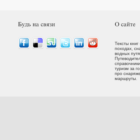
Тексты книг
походах, сн
водных путях
Путеводител
справочники
туризм за г
про снаряже
маршруты.