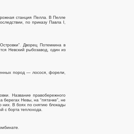
орожная станция Пелла. В Пелле
следствии, по приказу Павла I,
Островки”. Дворец Потемкина в
тся Невский рыбозавод, один из
ценных пород — лосося, форели,
овки. Название правобережного
 берегах Невы, на “пятачке”, не
о них. В боях по снятию блокады
й с борта теплохода.
комбинате.