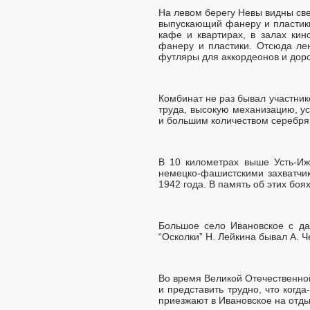
На левом берегу Невы видны св
выпускающий фанеру и пластики
кафе и квартирах, в залах ки
фанеру и пластики. Отсюда лен
футляры для аккордеонов и дор
Комбинат не раз бывал участни
труда, высокую механизацию, 
и большим количеством серебря
В 10 километрах выше Усть-И
немецко-фашистскими захватчик
1942 года. В память об этих боя
Большое село Ивановское с да
“Осколки” Н. Лейкина бывал А. Ч
Во время Великой Отечественно
и представить трудно, что когд
приезжают в Ивановское на отды