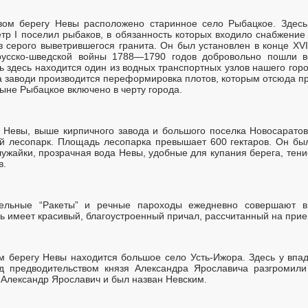
ом берегу Невы расположено старинное село Рыбацкое. Здесь 
р I поселил рыбаков, в обязанность которых входило снабжение 
 серого выветрившегося гранита. Он был установлен в конце XVI
русско-шведской войны 1788—1790 годов добровольно пошли в
ь здесь находится один из водных транспортных узлов нашего го
а заводи производится переформировка плотов, которым отсюда пр
ыне Рыбацкое включено в черту города.
 Невы, выше кирпичного завода и большого поселка Новосаратов
й лесопарк. Площадь лесопарка превышает 600 гектаров. Он был с
ужайки, прозрачная вода Невы, удобные для купания берега, тени
в.
тельные “Ракеты” и речные пароходы ежедневно совершают в
 имеет красивый, благоустроенный причал, рассчитанный на прие
м берегу Невы находится большое село Усть-Ижора. Здесь у вп
д предводительством князя Александра Ярославича разгромили
 Александр Ярославич и был назван Невским.