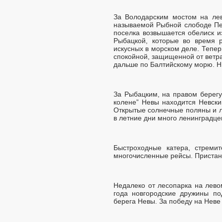
За Володарским мостом на лев
называемой Рыбной слободе Пет
поселка возвышается обелиск из
Рыбацкой, которые во время 
искусных в морском деле. Тепер
спокойной, защищенной от ветр
дальше по Балтийскому морю. Н
За Рыбацким, на правом берегу
колене” Невы находится Невски
Открытые солнечные поляны и л
в летние дни много ленинградце
Быстроходные катера, стреми
многочисленные рейсы. Пристань
Недалеко от лесопарка на лево
года новгородские дружины по
берега Невы. За победу на Неве