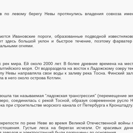
в по левому берегу Невы протянулись владения совхоза им
ются Ивановские пороги, образованные подводной известняков
ет здесь большой уклон и быстрое течение, поэтому фарватер
нальными огнями.
рек мира. Ей около 2000 лет. В более древние времена на мес
алтийского моря. От водораздела на восток к Ладожскому озеру т
лу Невы направляла свои воды к заливу река Тосна. Финский за
а в него около острова Котлин.
зошла так называемая “ладожская трансгрессия” (перемещение зем
зеро, соединилась с рекой Тосной, образуя современное русло 
ека при строительстве морского канала от Петербурга к Кронштадту
окрепости по реке Неве во время Великой Отечественной войны
стошения. Густые леса на берегах исчезли. От красивых дач
 заводов и электростанций были разрушены до основания.