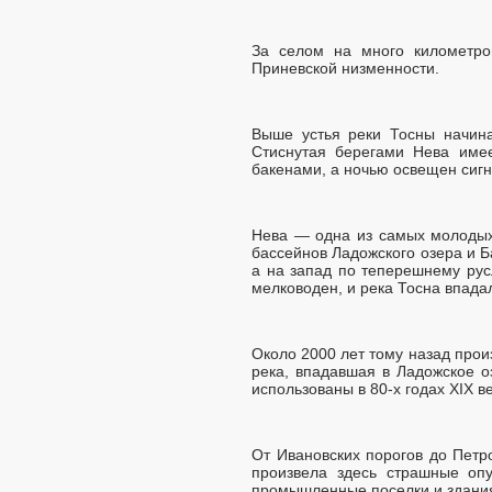
За селом на много километро
Приневской низменности.
Выше устья реки Тосны начина
Стиснутая берегами Нева име
бакенами, а ночью освещен сиг
Нева — одна из самых молодых 
бассейнов Ладожского озера и Б
а на запад по теперешнему рус
мелководен, и река Тосна впадал
Около 2000 лет тому назад прои
река, впадавшая в Ладожское о
использованы в 80-х годах XIX в
От Ивановских порогов до Петр
произвела здесь страшные опу
промышленные поселки и здания