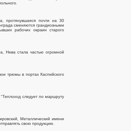
мольного.
а, протянувшаяся почти на 30
инграда сменяются грандиозными
ывших рабочих окраин старого
на, Нева стала частью огромной
вои трюмы в портах Каспийского
 “Теплоход следует по маршруту
Кировский, Металлический имени
отправлять свою продукцию.