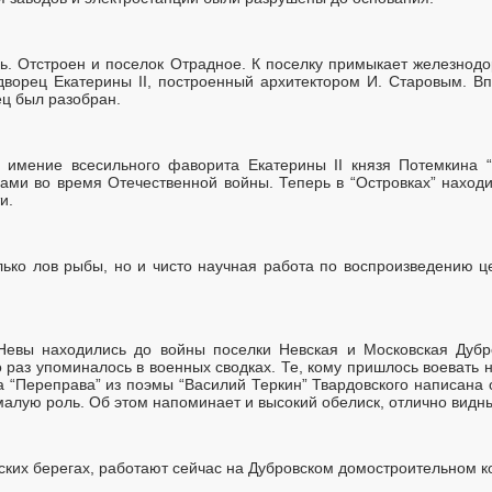
ь. Отстроен и поселок Отрадное. К поселку примыкает железнод
дворец Екатерины II, построенный архитектором И. Старовым. Впо
ец был разобран.
имение всесильного фаворита Екатерины II князя Потемкина “
цами во время Отечественной войны. Теперь в “Островках” находи
и.
олько лов рыбы, но и чисто научная работа по воспроизведению 
евы находились до войны поселки Невская и Московская Дубр
 раз упоминалось в военных сводках. Те, кому пришлось воевать на
ва “Переправа” из поэмы “Василий Теркин” Твардовского написана 
малую роль. Об этом напоминает и высокий обелиск, отлично видны
евских берегах, работают сейчас на Дубровском домостроительном 