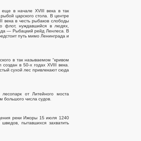
еще в начале XVIII века в так
рыбой царского стола. В центре
II века в честь рыбаков слободы
о флот, нуждавшийся в людях,
рода — Рыбацкий рейд Ленлеса. В
едстоит путь мимо Ленинграда и
ского в так называемом “кривом
оздан в 50-х годах XVIII века.
стый сухой лес привлекают сюда
 лесопарк от Литейного моста
м большого числа судов.
адения реки Ижоры 15 июля 1240
 шведов, пытавшихся захватить