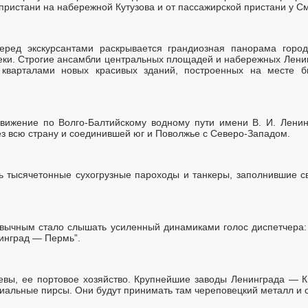
пристани на набережной Кутузова и от пассажирской пристани у С
еред экскурсантами раскрывается грандиозная панорама город
еки. Строгие ансамбли центральных площадей и набережных Лен
 кварталами новых красивых зданий, построенных на месте б
движение по Волго-Балтийскому водному пути имени В. И. Лени
з всю страну и соединившей юг и Поволжье с Северо-Западом.
ь тысячетонные сухогрузные пароходы и танкеры, заполнившие с
ивычным стало слышать усиленный динамиками голос диспетчера:
инград — Пермь”.
евы, ее портовое хозяйство. Крупнейшие заводы Ленинграда — 
иальные пирсы. Они будут принимать там череповецкий металл и 