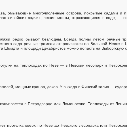
ава, омывающие многочисленные острова, покрытые садами и п
лантливейших зодчих, легкие мосты, отражающиеся в воде, — в
ляжи редко бывают безлюдны. Всегда полны летом речные тр
Летнего сада речные трамваи отправляются по Большой Невке в 
а Шмидта и площади Декабристов можно попасть на Выборгскую ст
огулки на теплоходах по Неве — в Невский лесопарк и Петрокре
тапелей, мощных кранов, доков. У выхода в Финский залив — судо
аканчивается в Петродворце или Ломоносове. Теплоходы от Ленин
ет прогулка вверх по Неве до Невского лесопарка или Петрокре