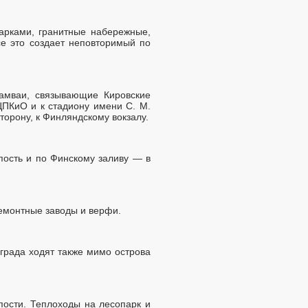
арками, гранитные набережные,
се это создает неповторимый по
амваи, связывающие Кировские
ЦПКиО и к стадиону имени С. М.
орону, к Финляндскому вокзалу.
пость и по Финскому заливу — в
ремонтные заводы и верфи.
града ходят также мимо острова
пости. Теплоходы на лесопарк и