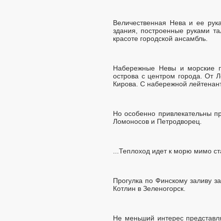
Величественная Нева и ее рук
здания, построенные руками та
красоте городской ансамбль.
Набережные Невы и морские п
острова с центром города. От 
Кирова. С набережной лейтенант
Но особенно привлекательны пр
Ломоносов и Петродворец.
...Теплоход идет к морю мимо с
Прогулка по Финскому заливу з
Котлин в Зеленогорск.
Не меньший интерес представля