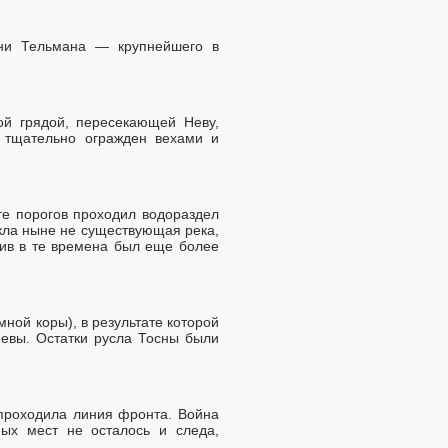
ени Тельмана — крупнейшего в
ой грядой, пересекающей Неву,
 тщательно огражден вехами и
те порогов проходил водораздел
екла ныне не существующая река,
лив в те времена был еще более
ной коры), в результате которой
Невы. Остатки русла Тосны были
.
 проходила линия фронта. Война
ных мест не осталось и следа,