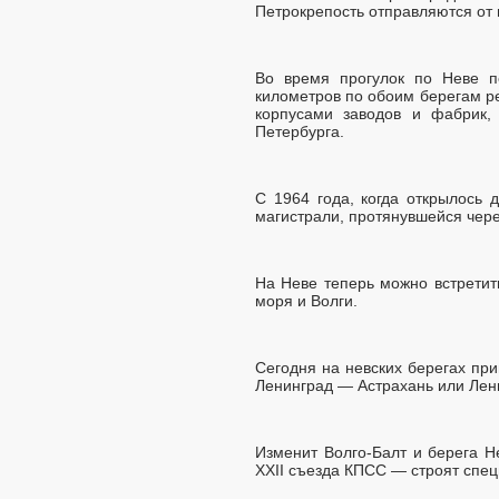
Петрокрепость отправляются от 
Во время прогулок по Неве п
километров по обоим берегам р
корпусами заводов и фабрик,
Петербурга.
С 1964 года, когда открылось 
магистрали, протянувшейся чере
На Неве теперь можно встретит
моря и Волги.
Сегодня на невских берегах пр
Ленинград — Астрахань или Лен
Изменит Волго-Балт и берега Н
XXII съезда КПСС — строят спец