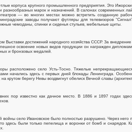
етлые корпуса крупного промышленного предприятия. Это Ижорск
 разнообразных марок и назначений. В салонах современных лайн
нотеатров — во многих местах можно встретить созданную рабоч
инградские заводы получают футляры для телевизоров “Сигнал”,
ожные чемоданы, спинки и сиденья стульев, мебельные щиты.
ком Выставки достижений народного хозяйства СССР. За внедрение
успешное освоение новых видов продукции он награжден диплома
ных и бронзовых медалей.
жоры расположено село Усть-Тосно. Тяжелые непрекращающиеся
ами начались здесь с первых дней блокады Ленинграда. Особен
х на крутом берегу Невы воздвигнут обелиск Вечной славы (архитект
вних пор известно как дачное место. В 1886 и 1897 годах здес
ехов.
й войны село Ивановское было полностью разрушено. Через него 
а-то здесь были только пепелища и воронки от бомб и снарядов. 
х.