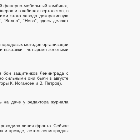
ий фанерно-мебельный комбинат,
еров и в кабинах вертолетов, в
ими этого завода декоративную
 “Волна”, “Нева”, здесь делают
 передовых методов организации
ми выставки—четырьмя золотыми
 бои защитников Ленинграда с
но сильными они были в августе
оры К. Иогансен и В. Петров).
ь на даче у редактора журнала
проходила линия фронта. Сейчас
Как и прежде, летом ленинградцы