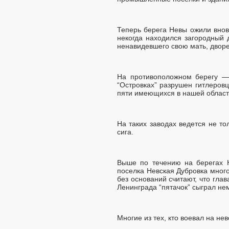
Теперь берега Невы ожили внов
некогда находился загородный 
ненавидевшего свою мать, двор
На противоположном берегу — 
“Островках” разрушен гитлеров
пяти имеющихся в нашей област
На таких заводах ведется не т
сига.
Выше по течению на берегах Н
поселка Невская Дубровка много
без оснований считают, что гла
Ленинграда “пятачок” сыграл не
Многие из тех, кто воевал на н