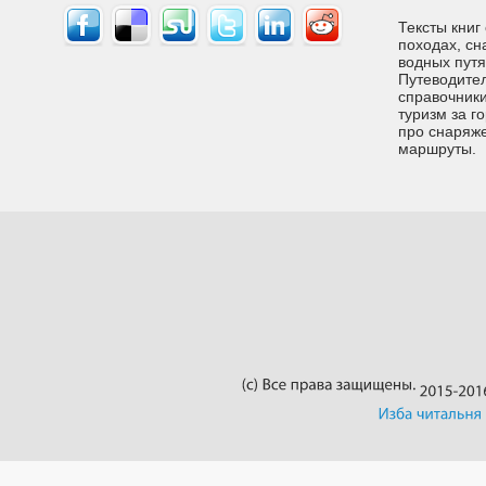
Тексты книг
походах, сн
водных путях
Путеводител
справочники
туризм за г
про снаряже
маршруты.