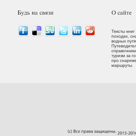
Тексты книг
походах, сн
водных путях
Путеводител
справочники
туризм за г
про снаряже
маршруты.