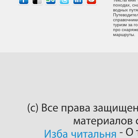
походах, сн
водных путях
Путеводител
справочники
туризм за г
про снаряже
маршруты.