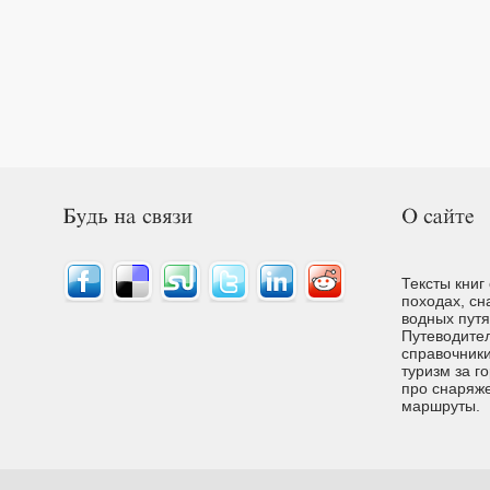
Тексты книг
походах, сн
водных путях
Путеводител
справочники
туризм за г
про снаряже
маршруты.