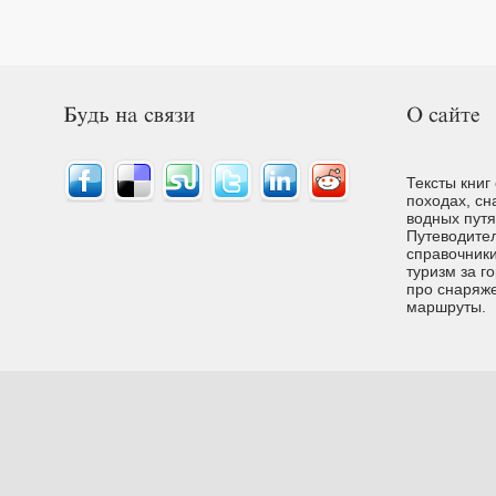
Тексты книг
походах, сн
водных путях
Путеводител
справочники
туризм за г
про снаряже
маршруты.