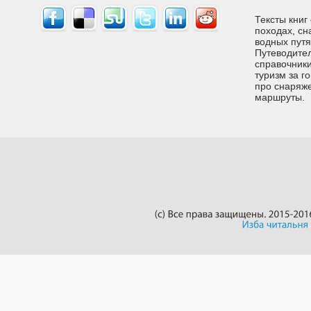
Тексты книг
походах, сн
водных путях
Путеводител
справочники
туризм за г
про снаряже
маршруты.