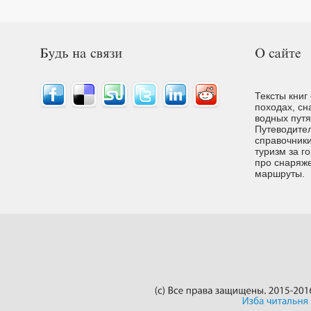
Тексты книг
походах, сн
водных путях
Путеводител
справочники
туризм за г
про снаряже
маршруты.