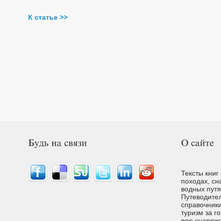
К статье >>
Тексты книг
походах, сн
водных путях
Путеводител
справочники
туризм за г
про снаряже