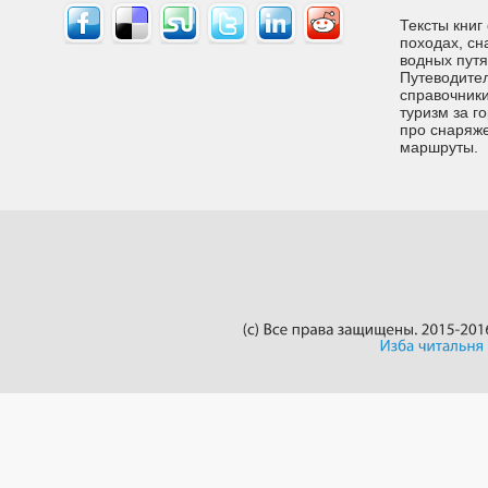
Тексты книг
походах, сн
водных путях
Путеводител
справочники
туризм за г
про снаряже
маршруты.