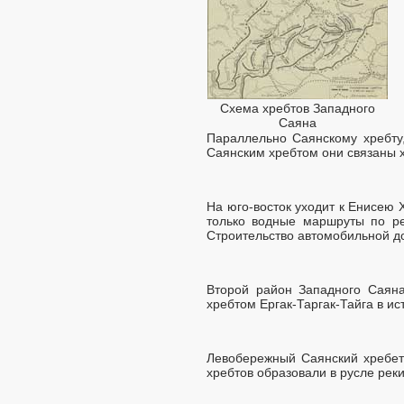
Схема хребтов Западного
Саяна
Параллельно Саянскому хребту,
Саянским хребтом они связаны х
На юго-восток уходит к Енисею 
только водные маршруты по рек
Строительство автомобильной д
Второй район Западного Саяна
хребтом Ергак-Таргак-Тайга в ист
Левобережный Саянский хребет
хребтов образовали в русле ре