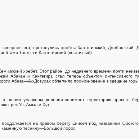
 севернее его, протянулись хребты Кантегирский, Джебашский, 
ребтами Таскыл и Кантегирский (восточный).
Хемчикский хребет. Этот район, до недавнего времени почти неизв
ам Абакан и Кантегир), стал теперь объектом интенсивного ту
ороги Абаза—Ак-Довурак облегчило проникновение в здешние горы
 в нашем условном делении занимает территорию правого бер
оках рек Ус, Амыл и Хут.
 продолжается на правом берегу Енисея под названием Ойского 
ки каменную теснину—Большой порог.