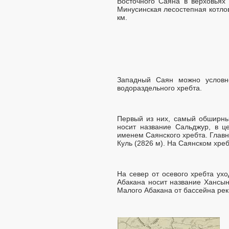
Восточного Саяна в верховьях
Минусинская лесостепная котло
км.
Западный Саян можно условно
водораздельного хребта.
Первый из них, самый обширны
носит название Сальджур, в ц
именем Саянского хребта. Глав
Куль (2826 м). На Саянском хре
На север от осевого хребта ух
Абакана носит название Хансын
Малого Абакана от бассейна рек