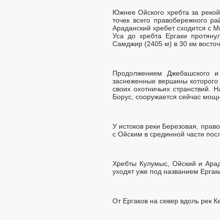
Южнее Ойского хребта за рекой
точек всего правобережного р
Араданский хребет сходится с М
Уса до хребта Ергаки протяну
Самджир (2405 м) в 30 км восто
Продолжением Джебашского и 
заснеженные вершины которого
своих охотничьих странствий. 
Борус, сооружается сейчас мощ
У истоков реки Березовая, право
с Ойским в срединной части пос
Хребты Кулумыс, Ойский и Арад
уходят уже под названием Ергак
От Ергаков на север вдоль рек 