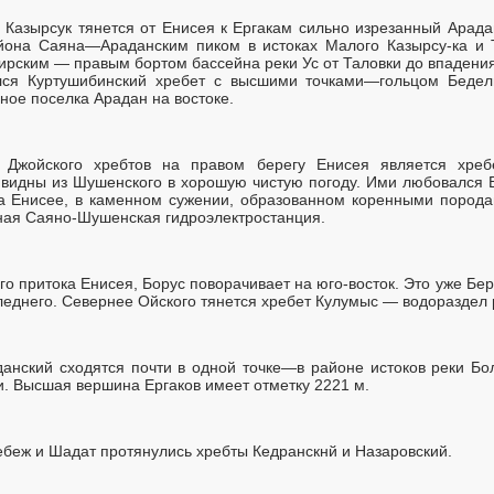
 Казырсук тянется от Енисея к Ергакам сильно изрезанный Арада
айона Саяна—Араданским пиком в истоках Малого Казырсу-ка и Т
ирским — правым бортом бассейна реки Ус от Таловки до впадения
лся Куртушибинский хребет с высшими точками—гольцом Бедел
чное поселка Арадан на востоке.
Джойского хребтов на правом берегу Енисея является хреб
 видны из Шушенского в хорошую чистую погоду. Ими любовался 
На Енисее, в каменном сужении, образованном коренными пород
ная Саяно-Шушенская гидроэлектростанция.
го притока Енисея, Борус поворачивает на юго-восток. Это уже Бе
леднего. Севернее Ойского тянется хребет Кулумыс — водораздел 
анский сходятся почти в одной точке—в районе истоков реки Бо
и. Высшая вершина Ергаков имеет отметку 2221 м.
Кебеж и Шадат протянулись хребты Кедранскнй и Назаровский.