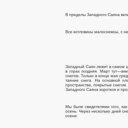
В пределы Западного Саяна вк
Все котловины малоснежны, с н
Западный Саян лежит в самом ц
в горах поздняя. Март тут—зи
снегом. Только в конце мая сре
таяние снега. На основной пл
пространства, покрытые снегом
Западного Саяна короткое и про
Мы были свидетелями того, как 
осень. Через несколько дней сн
осени.