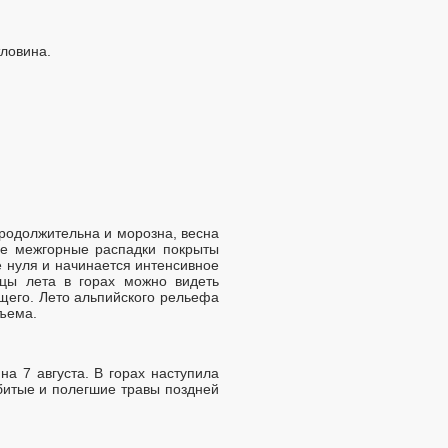
ловина.
родолжительна и морозна, весна
ие межгорные распадки покрыты
е нуля и начинается интенсивное
яцы лета в горах можно видеть
щего. Лето альпийского рельефа
дъема.
на 7 августа. В горах наступила
убитые и полегшие травы поздней