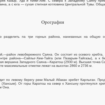
 рек Казыр, Уда и Кижи-Хем. С севера к Западному Саяну пр
вина, а с юга — сухая степная котловина Центральной Тувы. Обща
 разделить па три горных района, нанизанных на общую ос
й,—район левобережного Саяна. Он состоит из осевого хребта, 
ентре района—Сайлыг-Хем-Тайга (или Пазарым-Тайгазы), а к б
ная вершина Западного Саяна—Каратош (2930 м). Высшая точка 
бте максимальные отметки лежат на высотах 2860 и 2736 м.
одит по левому берегу реки Малый Абакан хребет Карлыган. Про
 (Хансым). От горы Каратош на север к Хансыну протянулся хре
и Она.