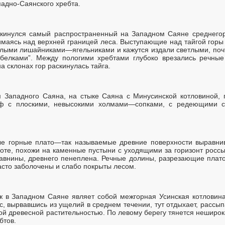
падно-Саянского хребта.
аскинулся самый распространенный на Западном Саяне среднего
имаясь над верхней границей леса. Выступающие над тайгой горы
лыми лишайниками—ягельниками и кажутся издали светлыми, поч
белками”. Между пологими хребтами глубоко врезались речны
а склонах гор раскинулась тайга.
 Западного Саяна, на стыке Саяна с Минусинской котловиной, п
ьеф с плоскими, невысокими холмами—сопками, с редеющими 
е горные плато—так называемые древние поверхности выравнив
те, похожи на каменные пустыни с уходящими за горизонт росс
равнины, древнего пенеплена. Речные долины, разрезающие плато
асто заболочены и слабо покрыты лесом.
ж в Западном Саяне являет собой межгорная Усинская котловина
Ус, вырвавшись из ущелий в среднем течении, тут отдыхает, расс
й древесной растительностью. По левому берегу тянется неширока
бтов.