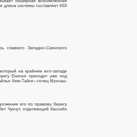
имыкает обширная всхолмленная
я длина системы составляет 650
ь главного Западно-Саянского
который на крайнем юго-западе
ерегу Енисея приходит уже под
Сайлыг-Хем-Тайги—голец Мунгаш-
должение его по правому берегу
бет Чукчут, отделяющий бассейн