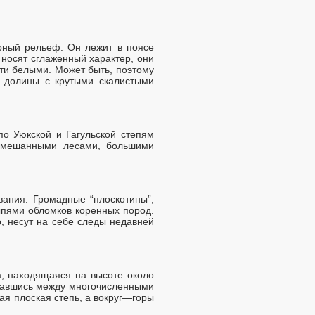
рный рельеф. Он лежит в поясе
 носят сглаженный характер, они
ти белыми. Может быть, поэтому
е долины с крутыми скалистыми
о Уюкской и Гагульской степям
смешанными лесами, большими
ания. Громадные “плоскотины”,
ыпями обломков коренных пород.
, несут на себе следы недавней
, находящаяся на высоте около
ыпавшись между многочисленными
я плоская степь, а вокруг—горы