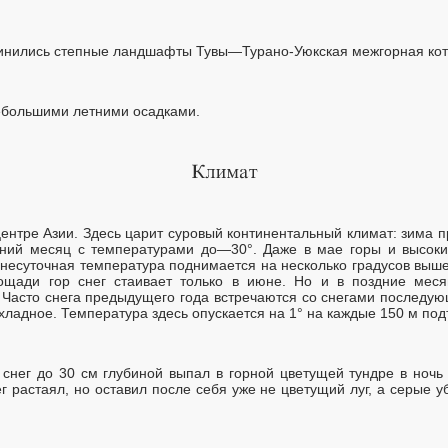
линились степные ландшафты Тувы—Турано-Уюкская межгорная кот
ебольшими летними осадками.
ентре Азии. Здесь царит суровый континентальный климат: зима п
мний месяц с температурами до—30°. Даже в мае горы и высок
днесуточная температура поднимается на несколько градусов выш
ощади гор снег стаивает только в июне. Но и в поздние мес
. Часто снега предыдущего года встречаются со снегами последую
хладное. Температура здесь опускается на 1° на каждые 150 м по
снег до 30 см глубиной выпал в горной цветущей тундре в ночь 
ег растаял, но оставил после себя уже не цветущий луг, а серые 