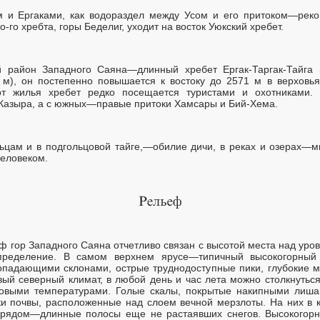
 и Ергаками, как водораздел между Усом и его притоком—рекой
го хребта, горы Беделиг, уходит на восток Уюкский хребет.
й район Западного Саяна—длинный хребет Ергак-Таргак-Тайга (Э
 м), он постепенно повышается к востоку до 2571 м в верховь
от жилья хребет редко посещается туристами и охотниками. 
Казыра, а с южных—правые притоки Хамсары и Бий-Хема.
ольцам и в подгольцовой тайге,—обилие дичи, в реках и озерах—м
человеком.
ф гор Западного Саяна отчетливо связан с высотой места над уро
спределение. В самом верхнем ярусе—типичный высокогорный
топадающими склонами, острые труднодоступные пики, глубокие
овый северный климат, в любой день и час лета можно столкнуть
овыми температурами. Голые скалы, покрытые накипными лиша
и почвы, расположенные над слоем вечной мерзлоты. На них в к
А рядом—длинные полосы еще не растаявших снегов. Высокогорн