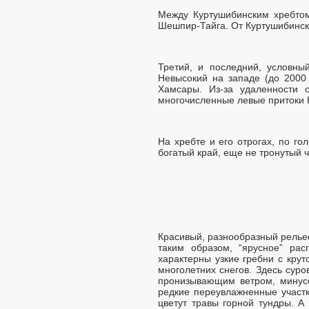
Между Куртушибинским хребтом
Шешпир-Тайга. От Куртушибинско-
Третий, и последний, условны
Невысокий на западе (до 2000
Хамсары. Из-за удаленности 
многочисленные левые притоки 
На хребте и его отрогах, по г
богатый край, еще не тронутый 
Красивый, разнообразный релье
таким образом, “ярусное” ра
характерны узкие гребни с кру
многолетних снегов. Здесь сур
пронизывающим ветром, минус
редкие переувлажненные участк
цветут травы горной тундры. 