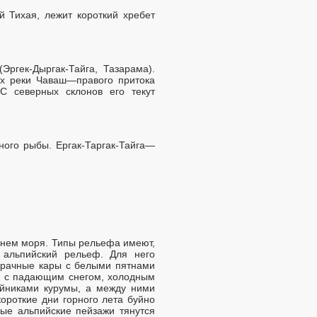
 Тихая, лежит короткий хребет
ргек-Дыргак-Тайга, Тазарама).
ях реки Чаваш—правого притока
С северных склонов его текут
ного рыбы. Ергак-Таргак-Тайга—
внем моря. Типы рельефа имеют,
 альпийский рельеф. Для него
 мрачные кары с белыми пятнами
ся с падающим снегом, холодным
йниками курумы, а между ними
ороткие дни горного лета буйно
ые альпийские пейзажи тянутся