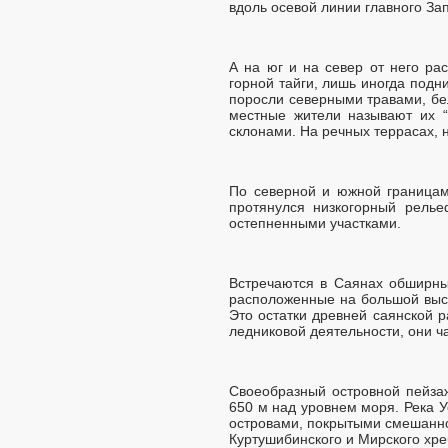
вдоль осевой линии главного За
А на юг и на север от него р
горной тайги, лишь иногда подн
поросли северными травами, бе
местные жители называют их “
склонами. На речных террасах, н
По северной и южной границам
протянулся низкогорный рел
остепненными участками.
Встречаются в Саянах обширны
расположенные на большой высо
Это остатки древней саянской 
ледниковой деятельности, они ч
Своеобразный островной пейза
650 м над уровнем моря. Река 
островами, покрытыми смешанно
Куртушибинского и Мирского хре