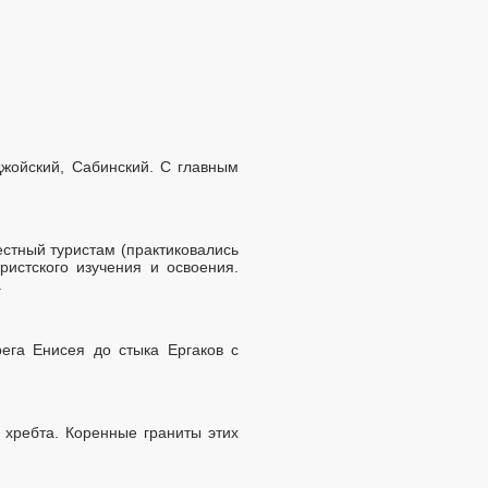
Джойский, Сабинский. С главным
естный туристам (практиковались
ристского изучения и освоения.
.
ега Енисея до стыка Ергаков с
хребта. Коренные граниты этих