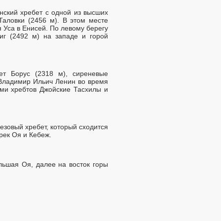
нский хребет с одной из высших
аловки (2456 м). В этом месте
 Уса в Енисей. По левому берегу
иг (2492 м) на западе и горой
ет Борус (2318 м), сиреневые
Владимир Ильич Ленин во время
ами хребтов Джойские Тасхилы и
резовый хребет, который сходится
рек Оя и Кебеж.
льшая Оя, далее на восток горы